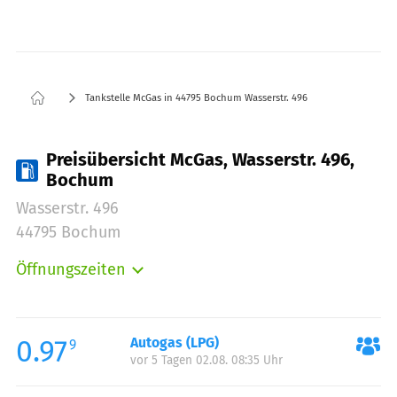
Tankstelle McGas in 44795 Bochum Wasserstr. 496
Preisübersicht McGas, Wasserstr. 496,
Bochum
Wasserstr. 496
44795 Bochum
Öffnungszeiten
Montag:
00:00-24:00
Dienstag:
00:00-24:00
Mittwoch:
00:00-24:00
0.97
Autogas (LPG)
9
vor 5 Tagen 02.08. 08:35 Uhr
Donnerstag:
00:00-24:00
Freitag:
00:00-24:00