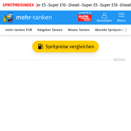
SPRITPREISINDEX
Diesel
Super E5
Super E10
Diesel
Super E5
Super E10
Diesel
powered by
Anmelden
Menü
mehr-tanken PUR
Ratgeber Tanken
Wissen Tanken
Aktuelle Spritpreise
R
Spritpreise vergleichen
ANZEIGE