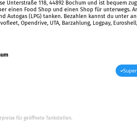
sse Unterstraße 118, 44892 Bochum und ist bequem zugä
ber einen Food Shop und einen Shop für unterwegs. An
 und Autogas (LPG) tanken. Bezahlen kannst du unter a
ovofleet, Opendrive, UTA, Barzahlung, Logpay, Euroshell,
chum
Super
preise für geöffnete Tankstellen.