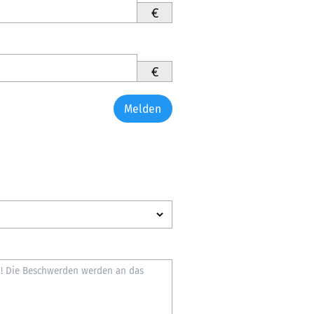
€
€
Melden