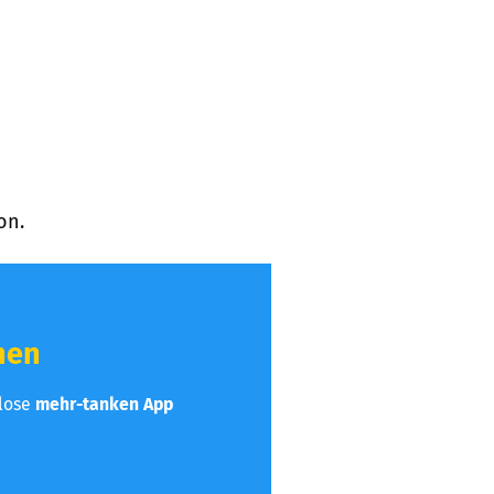
on.
hen
nlose
mehr-tanken App