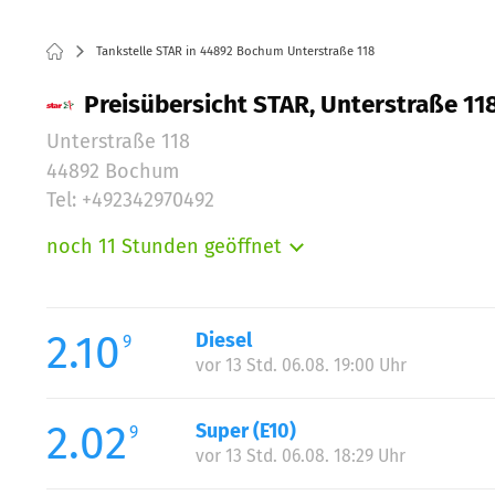
Tankstelle STAR in 44892 Bochum Unterstraße 118
Preisübersicht STAR, Unterstraße 1
Unterstraße 118
44892 Bochum
Tel: +492342970492
noch 11 Stunden geöffnet
Montag:
Dienstag:
Mittwoch:
2.10
Diesel
9
Donnerstag:
vor 13 Std. 06.08. 19:00 Uhr
Freitag:
Samstag:
2.02
Super (E10)
9
Sonntag:
vor 13 Std. 06.08. 18:29 Uhr