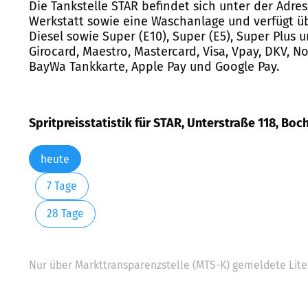
Die Tankstelle STAR befindet sich unter der Adre
Werkstatt sowie eine Waschanlage und verfügt ü
Diesel sowie Super (E10), Super (E5), Super Plus
Girocard, Maestro, Mastercard, Visa, Vpay, DKV, N
BayWa Tankkarte, Apple Pay und Google Pay.
Spritpreisstatistik für STAR, Unterstraße 118, Bo
heute
7 Tage
28 Tage
Nur über Markttransparenzstelle (MTS-K) gemeldete Liter