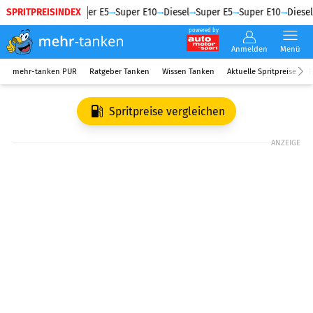
SPRITPREISINDEX
Diesel
Super E5
Super E10
Diesel
Super E5
Super E10
Diesel
powered by
Anmelden
Menü
mehr-tanken PUR
Ratgeber Tanken
Wissen Tanken
Aktuelle Spritpreise
R
Spritpreise vergleichen
ANZEIGE