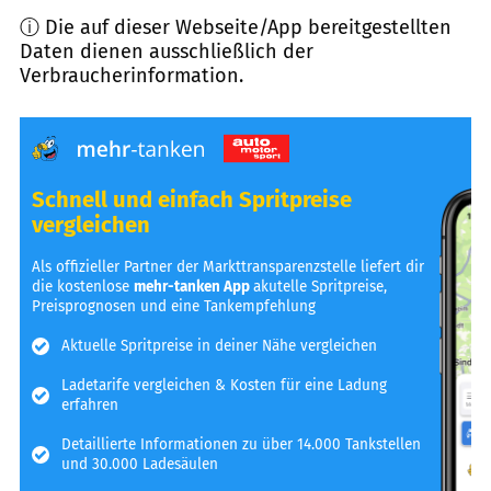
ⓘ Die auf dieser Webseite/App bereitgestellten
Daten dienen ausschließlich der
Verbraucherinformation.
Schnell und einfach Spritpreise
vergleichen
Als offizieller Partner der Markttransparenzstelle liefert dir
die kostenlose
mehr-tanken App
akutelle Spritpreise,
Preisprognosen und eine Tankempfehlung
Aktuelle Spritpreise in deiner Nähe vergleichen
Ladetarife vergleichen & Kosten für eine Ladung
erfahren
Detaillierte Informationen zu über 14.000 Tankstellen
und 30.000 Ladesäulen