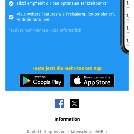
Flizzi empfiehlt dir den optimalen Tankzeitpunkt*
Viele weitere Features wie Preisalarm, Routenplaner*,
Android Auto uvm.
*aktives mehr-tanken+ Abo erforderlich
Teste jetzt die mehr-tanken App
Information
Kontakt
Impressum
Datenschutz
AGB