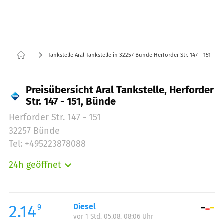
Tankstelle Aral Tankstelle in 32257 Bünde Herforder Str. 147 - 151
Preisübersicht Aral Tankstelle, Herforder
Str. 147 - 151, Bünde
Herforder Str. 147 - 151
32257 Bünde
Tel: +495223878088
24h geöffnet
Montag:
00:00-24:00
Dienstag:
00:00-24:00
Mittwoch:
00:00-24:00
2.14
Diesel
9
vor 1 Std. 05.08. 08:06 Uhr
Donnerstag:
00:00-24:00