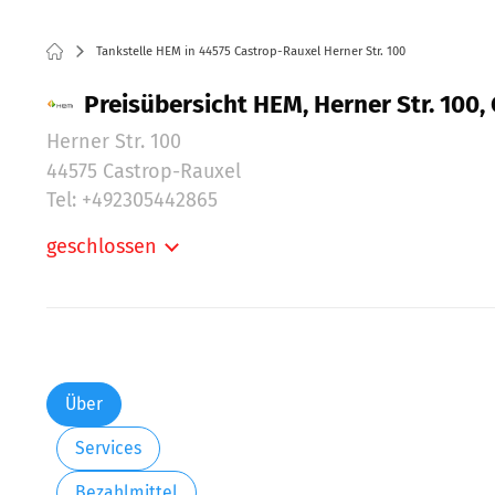
Tankstelle HEM in 44575 Castrop-Rauxel Herner Str. 100
Preisübersicht HEM, Herner Str. 100,
Herner Str. 100
44575 Castrop-Rauxel
Tel: +492305442865
geschlossen
Montag:
Dienstag:
Mittwoch:
Donnerstag:
Freitag:
Über
Samstag:
Services
Sonntag:
Bezahlmittel