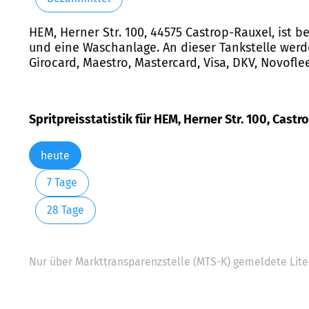
HEM, Herner Str. 100, 44575 Castrop-Rauxel, ist 
und eine Waschanlage. An dieser Tankstelle werd
Girocard, Maestro, Mastercard, Visa, DKV, Novofle
Spritpreisstatistik für HEM, Herner Str. 100, Cast
heute
7 Tage
28 Tage
Nur über Markttransparenzstelle (MTS-K) gemeldete Liter