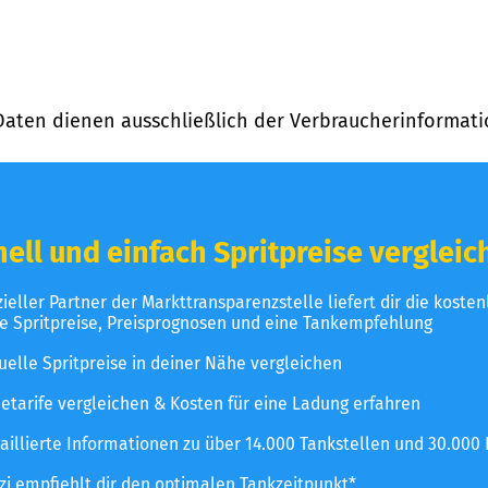
Daten dienen ausschließlich der Verbraucherinformati
ell und einfach Spritpreise vergleic
izieller Partner der Markttransparenzstelle liefert dir die koste
le Spritpreise, Preisprognosen und eine Tankempfehlung
uelle Spritpreise in deiner Nähe vergleichen
etarife vergleichen & Kosten für eine Ladung erfahren
aillierte Informationen zu über 14.000 Tankstellen und 30.000
zzi empfiehlt dir den optimalen Tankzeitpunkt*