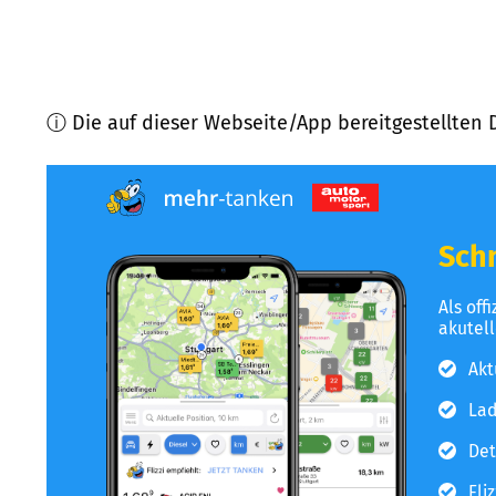
ⓘ Die auf dieser Webseite/App bereitgestellten 
Schn
Als off
akutel
Akt
Lad
Det
Fli