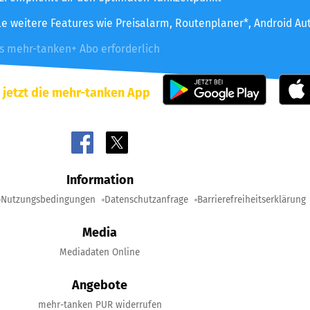
le weitere Features wie Preisalarm, Routenplaner*, Android Au
es mehr-tanken+ Abo erforderlich
 jetzt die mehr-tanken App
Information
Nutzungsbedingungen
Datenschutzanfrage
Barrierefreiheitserklärung
Media
Mediadaten Online
Angebote
mehr-tanken PUR widerrufen