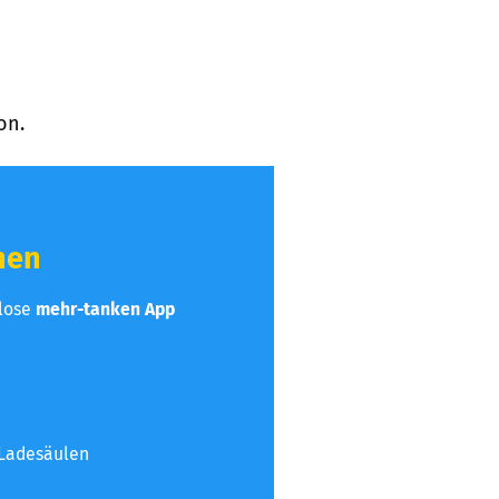
on.
hen
nlose
mehr-tanken App
 Ladesäulen