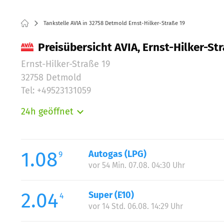
Tankstelle AVIA in 32758 Detmold Ernst-Hilker-Straße 19
Preisübersicht AVIA, Ernst-Hilker-St
Ernst-Hilker-Straße 19
32758 Detmold
Tel: +49523131059
24h geöffnet
Montag:
Dienstag:
Mittwoch:
1.08
Autogas (LPG)
9
Donnerstag:
vor 54 Min. 07.08. 04:30 Uhr
Freitag:
Samstag:
2.04
Super (E10)
4
Sonntag:
vor 14 Std. 06.08. 14:29 Uhr