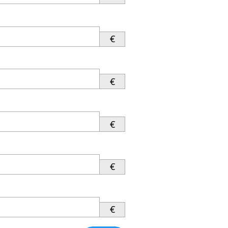
€
€
€
€
€