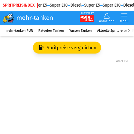
SPRITPREISINDEX
Diesel
Super E5
Super E10
Diesel
Super E5
Super E10
Diesel
powered by
Anmelden
Menü
mehr-tanken PUR
Ratgeber Tanken
Wissen Tanken
Aktuelle Spritpreise
R
Spritpreise vergleichen
ANZEIGE