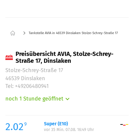
Tankstelle AVIA in 46539 Dinslaken Stolze-Schrey-Straße 17
Preisübersicht AVIA, Stolze-Schrey-
Straße 17, Dinslaken
Stolze-Schrey-Straße 17
46539 Dinslaken
Tel: +49206480941
noch 1 Stunde geöffnet
Montag:
06:00-21:00
Dienstag:
06:00-21:00
Mittwoch:
06:00-21:00
2.02
Super (E10)
9
vor 35 Min. 07.08. 16:49 Uhr
Donnerstag:
06:00-21:00