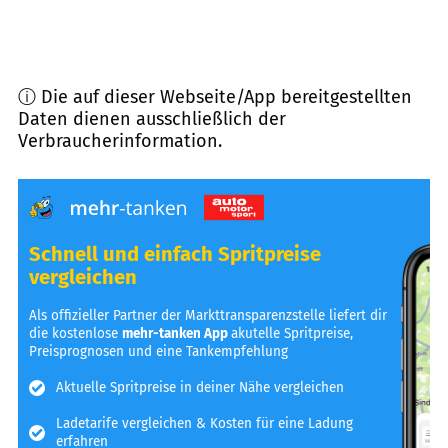
ⓘ Die auf dieser Webseite/App bereitgestellten
Daten dienen ausschließlich der
Verbraucherinformation.
Schnell und einfach Spritpreise
vergleichen
Als offizieller Partner der Markttransparenzstelle liefert dir
die kostenlose
mehr-tanken App
akutelle Spritpreise,
Preisprognosen und eine Tankempfehlung
Aktuelle Spritpreise in deiner Nähe vergleichen
Ladetarife vergleichen & Kosten für eine Ladung
erfahren