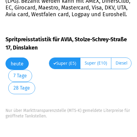
(LPG). Bezahlt werden kann mit AMEX, DinersClub,
EC, Girocard, Maestro, Mastercard, Visa, DKV, UTA,
Avia card, Westfalen card, Logpay und Euroshell.
Spritpreisstatistik für AVIA, Stolze-Schrey-Straße
17, Dinslaken
Super (E10)
Diesel
Super (E5)
heute
7 Tage
28 Tage
Nur über Markttransparenzstelle (MTS-K) gemeldete Literpreise für
geöffnete Tankstellen.