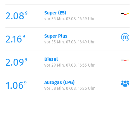
Freitag:
06:00-21:00
2.08
Super (E5)
Samstag:
07:00-19:00
9
vor 35 Min. 07.08. 16:49 Uhr
Sonntag:
09:00-19:00
2.16
Super Plus
9
vor 35 Min. 07.08. 16:49 Uhr
2.09
Diesel
9
vor 29 Min. 07.08. 16:55 Uhr
1.06
Autogas (LPG)
9
vor 58 Min. 07.08. 16:26 Uhr