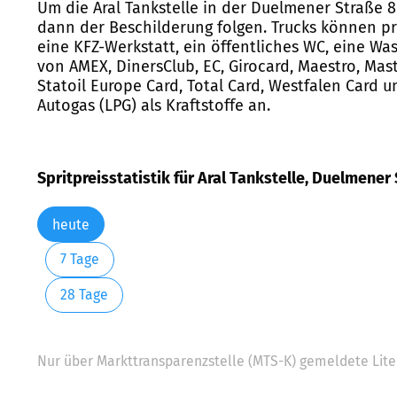
Um die Aral Tankstelle in der Duelmener Straße 
dann der Beschilderung folgen. Trucks können pro
eine KFZ-Werkstatt, ein öffentliches WC, eine W
von AMEX, DinersClub, EC, Girocard, Maestro, Mast
Statoil Europe Card, Total Card, Westfalen Card un
Autogas (LPG) als Kraftstoffe an.
Spritpreisstatistik für Aral Tankstelle, Duelmener
heute
7 Tage
28 Tage
Nur über Markttransparenzstelle (MTS-K) gemeldete Liter