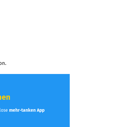
on.
hen
nlose
mehr-tanken App