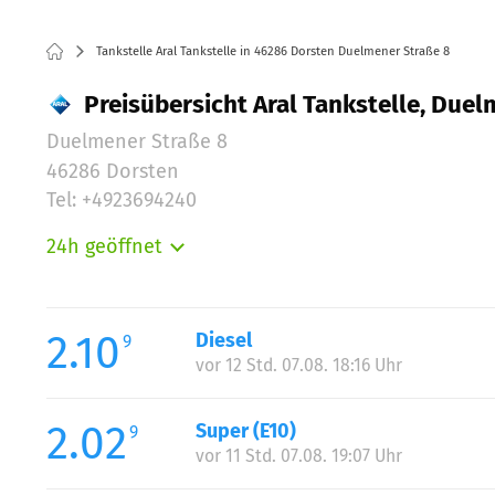
Tankstelle Aral Tankstelle in 46286 Dorsten Duelmener Straße 8
Preisübersicht Aral Tankstelle, Duel
Duelmener Straße 8
46286 Dorsten
Tel: +4923694240
24h geöffnet
Montag:
Dienstag:
Mittwoch:
2.10
Diesel
9
Donnerstag:
vor 12 Std. 07.08. 18:16 Uhr
Freitag:
Samstag:
2.02
Super (E10)
9
Sonntag:
vor 11 Std. 07.08. 19:07 Uhr