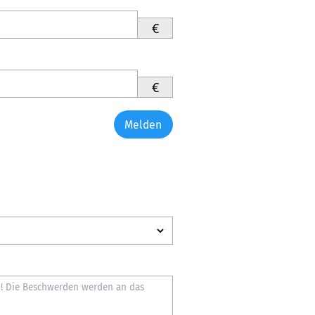
€
€
Melden