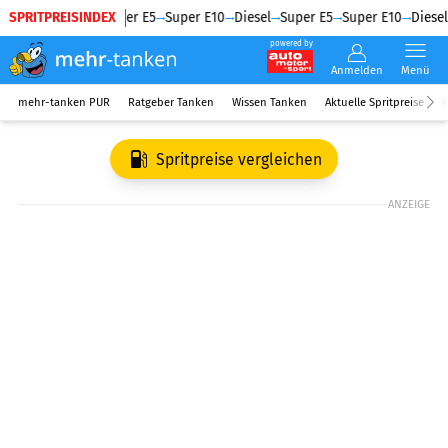
SPRITPREISINDEX
Diesel
Super E5
Super E10
Diesel
Super E5
Super E10
Diesel
powered by
Anmelden
Menü
mehr-tanken PUR
Ratgeber Tanken
Wissen Tanken
Aktuelle Spritpreise
R
Spritpreise vergleichen
ANZEIGE