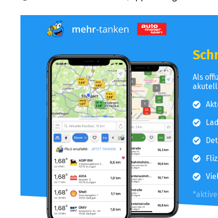
Schn
Als off
akutel
Akt
Lad
Det
Fli
Vie
*aktiv