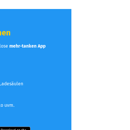
hen
nlose
mehr-tanken App
 Ladesäulen
to uvm.