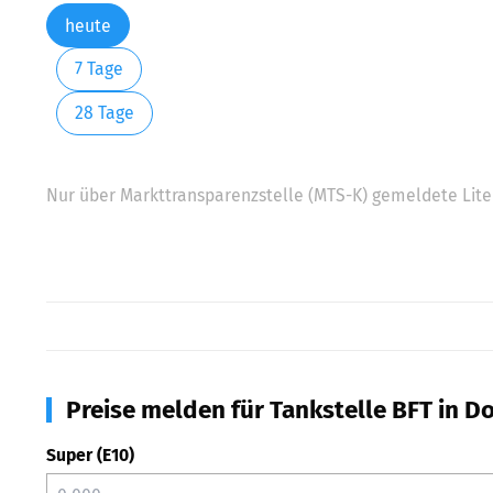
heute
7 Tage
28 Tage
Nur über Markttransparenzstelle (MTS-K) gemeldete Liter
Preise melden für Tankstelle BFT in 
Super (E10)