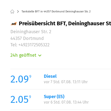
Tankstelle BFT in 44357 Dortmund Deininghauser Str. 2
Preisübersicht BFT, Deininghauser S
Deininghauser Str. 2
44357 Dortmund
Tel: +4923172505322
24h geöffnet
Montag:
Dienstag:
Mittwoch:
2.09
Diesel
9
Donnerstag:
vor 7 Std. 07.08. 13:11 Uhr
Freitag:
Samstag:
2.05
Super (E5)
9
Sonntag:
vor 6 Std. 07.08. 13:44 Uhr
Feiertag: