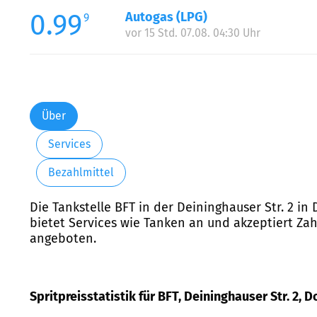
0.99
Autogas (LPG)
9
vor 15 Std. 07.08. 04:30 Uhr
Über
Services
Bezahlmittel
Die Tankstelle BFT in der Deininghauser Str. 2 in
bietet Services wie Tanken an und akzeptiert Zah
angeboten.
Spritpreisstatistik für BFT, Deininghauser Str. 2,