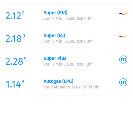
Freitag:
07:00-22:00
2.12
Super (E10)
Samstag:
08:00-22:00
9
vor 17 Min. 05.08. 15:07 Uhr
Sonntag:
09:00-21:00
2.18
Super (E5)
9
vor 17 Min. 05.08. 15:07 Uhr
2.28
Super Plus
9
vor 17 Min. 05.08. 15:07 Uhr
1.14
Autogas (LPG)
9
vor 3 Monaten 13.04. 07:05 Uhr