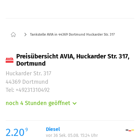
Tankstelle AVIA in 44369 Dortmund Huckarder Str. 317
Preisübersicht AVIA, Huckarder Str. 317,
Dortmund
Huckarder Str. 317
44369 Dortmund
Tel: +49231310492
noch 4 Stunden geöffnet
Montag:
07:00-22:00
Dienstag:
07:00-22:00
Mittwoch:
07:00-22:00
2.20
Diesel
9
vor 36 Sek. 05.08. 15:24 Uhr
Donnerstag:
07:00-22:00