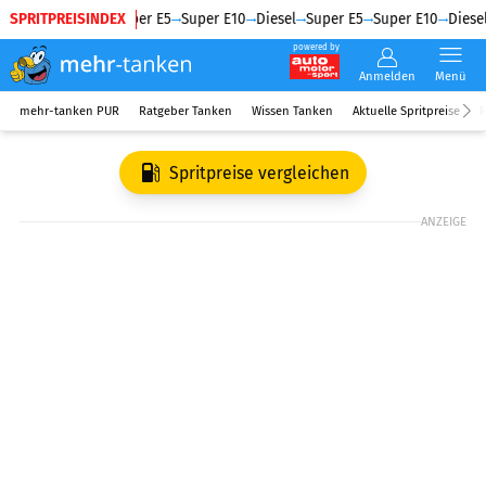
SPRITPREISINDEX
Diesel
Super E5
Super E10
Diesel
Super E5
Super E10
Diesel
powered by
Anmelden
Menü
mehr-tanken PUR
Ratgeber Tanken
Wissen Tanken
Aktuelle Spritpreise
R
Spritpreise vergleichen
ANZEIGE