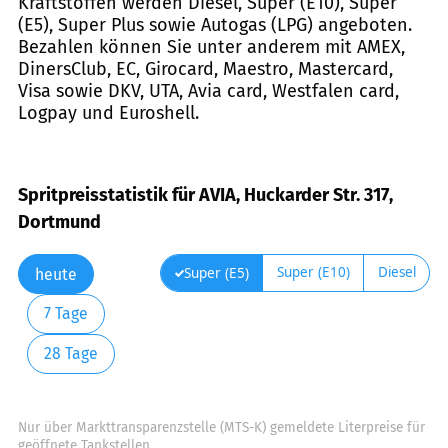
Kraftstoffen werden Diesel, Super (E10), Super
(E5), Super Plus sowie Autogas (LPG) angeboten.
Bezahlen können Sie unter anderem mit AMEX,
DinersClub, EC, Girocard, Maestro, Mastercard,
Visa sowie DKV, UTA, Avia card, Westfalen card,
Logpay und Euroshell.
Spritpreisstatistik für AVIA, Huckarder Str. 317,
Dortmund
Super (E10)
Diesel
Super (E5)
heute
7 Tage
28 Tage
Nur über Markttransparenzstelle (MTS-K) gemeldete Literpreise für
geöffnete Tankstellen.