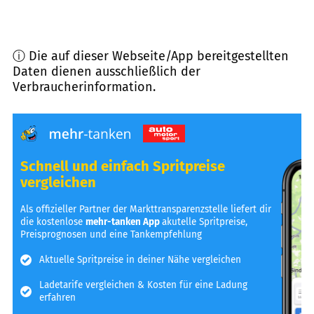
ⓘ Die auf dieser Webseite/App bereitgestellten
Daten dienen ausschließlich der
Verbraucherinformation.
Schnell und einfach Spritpreise
vergleichen
Als offizieller Partner der Markttransparenzstelle liefert dir
die kostenlose
mehr-tanken App
akutelle Spritpreise,
Preisprognosen und eine Tankempfehlung
Aktuelle Spritpreise in deiner Nähe vergleichen
Ladetarife vergleichen & Kosten für eine Ladung
erfahren