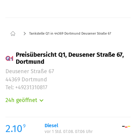
Tankstelle Q1 in 44369 Dortmund Deusener Straße 67
Preisübersicht Q1, Deusener Straße 67,
Dortmund
Deusener Straße 67
44369 Dortmund
Tel: +49231310817
24h geöffnet
Montag:
00:00-23:59
Dienstag:
00:00-23:59
Mittwoch:
00:00-23:59
2.10
Diesel
9
vor 1 Std. 07.08. 07:06 Uhr
Donnerstag:
00:00-23:59