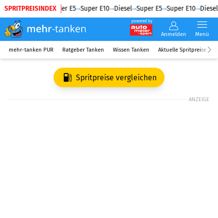
SPRITPREISINDEX
Diesel
Super E5
Super E10
Diesel
Super E5
Super E10
Diesel
powered by
Anmelden
Menü
mehr-tanken PUR
Ratgeber Tanken
Wissen Tanken
Aktuelle Spritpreise
R
Spritpreise vergleichen
ANZEIGE