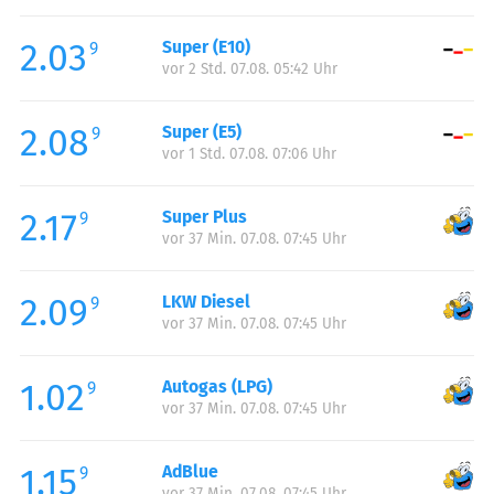
Freitag:
00:00-23:59
2.03
Super (E10)
Samstag:
00:00-23:59
9
vor 2 Std. 07.08. 05:42 Uhr
Sonntag:
00:00-23:59
Feiertag:
00:00-23:59
2.08
Super (E5)
9
vor 1 Std. 07.08. 07:06 Uhr
2.17
Super Plus
9
vor 37 Min. 07.08. 07:45 Uhr
2.09
LKW Diesel
9
vor 37 Min. 07.08. 07:45 Uhr
1.02
Autogas (LPG)
9
vor 37 Min. 07.08. 07:45 Uhr
1.15
AdBlue
9
vor 37 Min. 07.08. 07:45 Uhr