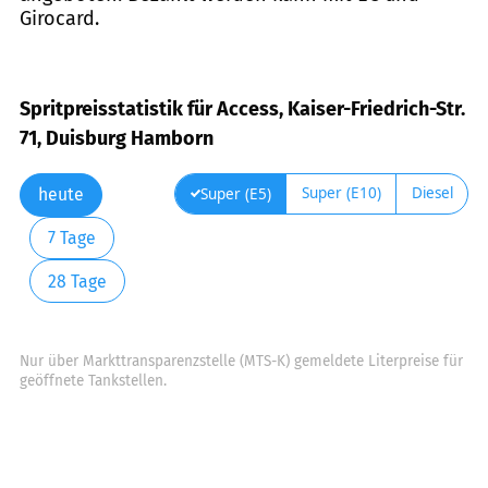
Girocard.
Spritpreisstatistik für Access, Kaiser-Friedrich-Str.
71, Duisburg Hamborn
Super (E10)
Diesel
Super (E5)
heute
7 Tage
28 Tage
Nur über Markttransparenzstelle (MTS-K) gemeldete Literpreise für
geöffnete Tankstellen.