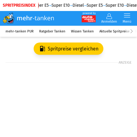
SPRITPREISINDEX
Diesel
Super E5
Super E10
Diesel
Super E5
Super E10
Diesel
powered by
Anmelden
Menü
mehr-tanken PUR
Ratgeber Tanken
Wissen Tanken
Aktuelle Spritpreise
R
Spritpreise vergleichen
ANZEIGE