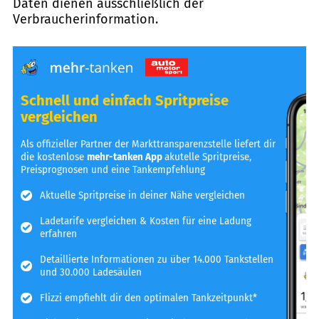
Daten dienen ausschließlich der
Verbraucherinformation.
Schnell und einfach Spritpreise
vergleichen
Als offizieller Partner der Markttransparenzstelle liefert dir
die kostenlose
mehr-tanken App
akutelle Spritpreise,
Preisprognosen und eine Tankempfehlung
Aktuelle Spritpreise in deiner Nähe vergleichen
Ladetarife vergleichen & Kosten für eine Ladung
erfahren
Detaillierte Informationen zu über 14.000 Tankstellen
und 30.000 Ladesäulen
Flizzi empfiehlt dir den optimalen Tankzeitpunkt*