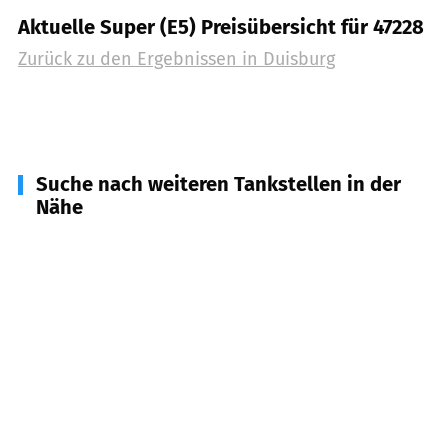
Aktuelle Super (E5) Preisübersicht für 47228
Zurück zu den Ergebnissen in
Duisburg
Suche nach weiteren Tankstellen in der
Nähe
47447
Moers
(
5,5
km Entfernung)
47443
Moers
(
5,5
km Entfernung)
47441
Moers
(
5,9
km Entfernung)
47829
Krefeld
(
6,7
km Entfernung)
47802
Krefeld
(
9,5
km Entfernung)
45478
Mülheim an der Ruhr
(
9,7
km Entfernung)