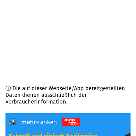
47445
Moers
(
9,9
km Entfernung)
47800
Krefeld
(
10,1
km Entfernung)
45479
Mülheim an der Ruhr
(
10,3
km Entfernung)
47506
Neukirchen-Vluyn
(
10,4
km Entfernung)
ⓘ Die auf dieser Webseite/App bereitgestellten
Daten dienen ausschließlich der
Verbraucherinformation.
Schnell und einfach Spritpreise