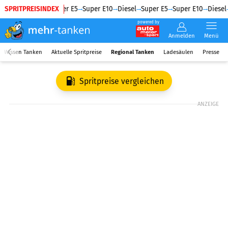
SPRITPREISINDEX
Diesel
Super E5
Super E10
Diesel
Super E5
Super E10
Diesel
powered by
Anmelden
Menü
Wissen Tanken
Aktuelle Spritpreise
Regional Tanken
Ladesäulen
Presse
Spritpreise vergleichen
ANZEIGE