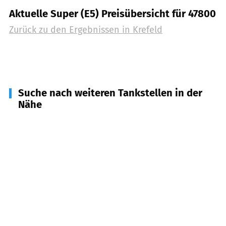
Aktuelle Super (E5) Preisübersicht für 47800
Zurück zu den Ergebnissen in
Krefeld
Suche nach weiteren Tankstellen in der
Nähe
47239
Duisburg
(
6,7
km Entfernung)
47447
Moers
(
7,6
km Entfernung)
40668
Meerbusch
(
7,7
km Entfernung)
47259
Duisburg
(
7,7
km Entfernung)
47229
Duisburg
(
8,4
km Entfernung)
40670
Meerbusch
(
8,6
km Entfernung)