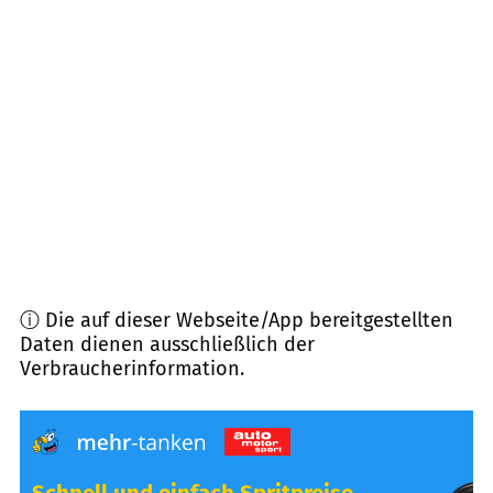
47228
Duisburg
(
10,1
km Entfernung)
47226
Duisburg
(
10,3
km Entfernung)
47506
Neukirchen-Vluyn
(
10,9
km Entfernung)
47441
Moers
(
11,0
km Entfernung)
ⓘ Die auf dieser Webseite/App bereitgestellten
Daten dienen ausschließlich der
Verbraucherinformation.
Schnell und einfach Spritpreise