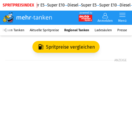
SPRITPREISINDEX
Diesel
Super E5
Super E10
Diesel
Super E5
Super E10
Diesel
powered by
Anmelden
Menü
Wissen Tanken
Aktuelle Spritpreise
Regional Tanken
Ladesäulen
Presse
Spritpreise vergleichen
ANZEIGE