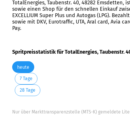
TotalEnergies, Taubenstr. 40, 48282 Emsdetten, i
sowie einen Shop für den schnellen Einkauf zwis
EXCELLIUM Super Plus und Autogas (LPG). Bezahlt 
sowie mit DKV, Eurotraffic, UTA, Aral card, Avia c
Pay.
Spritpreisstatistik für TotalEnergies, Taubenstr. 
heute
7 Tage
28 Tage
Nur über Markttransparenzstelle (MTS-K) gemeldete Liter