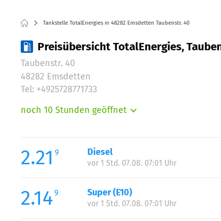
Tankstelle TotalEnergies in 48282 Emsdetten Taubenstr. 40
Preisübersicht TotalEnergies, Taube
Taubenstr. 40
48282 Emsdetten
Tel: +4925728771733
noch 10 Stunden geöffnet
Montag:
Dienstag:
Mittwoch:
2.21
Diesel
9
Donnerstag:
vor 1 Std. 07.08. 07:01 Uhr
Freitag:
Samstag:
2.14
Super (E10)
9
Sonntag:
vor 1 Std. 07.08. 07:01 Uhr