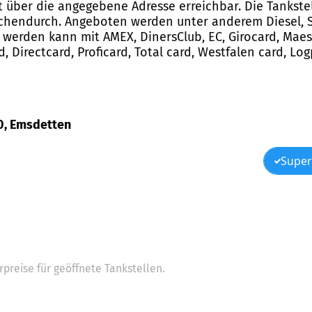
st über die angegebene Adresse erreichbar. Die Tankst
chendurch. Angeboten werden unter anderem Diesel, Su
werden kann mit AMEX, DinersClub, EC, Girocard, Maest
ard, Directcard, Proficard, Total card, Westfalen card, L
40, Emsdetten
Super
preise für geöffnete Tankstellen.