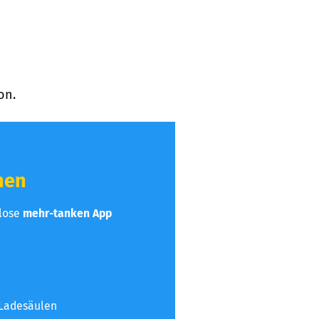
on.
hen
nlose
mehr-tanken App
 Ladesäulen