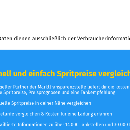
Daten dienen ausschließlich der Verbraucherinformati
ell und einfach Spritpreise vergleic
izieller Partner der Markttransparenzstelle liefert dir die koste
le Spritpreise, Preisprognosen und eine Tankempfehlung
uelle Spritpreise in deiner Nähe vergleichen
etarife vergleichen & Kosten für eine Ladung erfahren
aillierte Informationen zu über 14.000 Tankstellen und 30.000