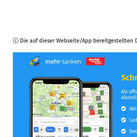
ⓘ Die auf dieser Webseite/App bereitgestellten 
Schn
Als off
akutel
Akt
Lad
Det