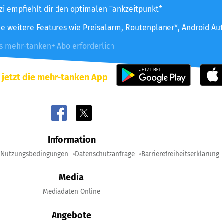
zzi empfiehlt dir den optimalen Tankzeitpunkt*
le weitere Features wie Preisalarm, Routenplaner*, Android Au
es mehr-tanken+ Abo erforderlich
 jetzt die mehr-tanken App
Information
Nutzungsbedingungen
Datenschutzanfrage
Barrierefreiheitserklärung
Media
Mediadaten Online
Angebote