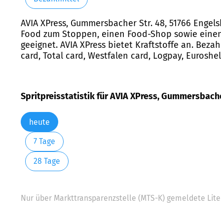
AVIA XPress, Gummersbacher Str. 48, 51766 Engels
Food zum Stoppen, einen Food-Shop sowie einen 
geeignet. AVIA XPress bietet Kraftstoffe an. Bezah
card, Total card, Westfalen card, Logpay, Eurosh
Spritpreisstatistik für AVIA XPress, Gummersbache
heute
7 Tage
28 Tage
Nur über Markttransparenzstelle (MTS-K) gemeldete Liter