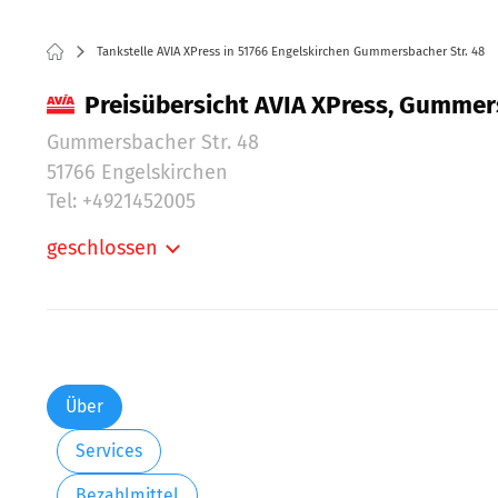
Tankstelle AVIA XPress in 51766 Engelskirchen Gummersbacher Str. 48
Preisübersicht AVIA XPress, Gummers
Gummersbacher Str. 48
51766 Engelskirchen
Tel: +4921452005
geschlossen
Montag:
Dienstag:
Mittwoch:
Donnerstag:
Freitag:
Über
Samstag:
Services
Sonntag:
Bezahlmittel