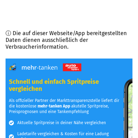
ⓘ Die auf dieser Webseite/App bereitgestellten
Daten dienen ausschließlich der
Verbraucherinformation.
Schnell und einfach Spritpreise
vergleichen
Als offizieller Partner der Markttransparenzstelle liefert dir
die kostenlose
mehr-tanken App
akutelle Spritpreise,
Preisprognosen und eine Tankempfehlung
Aktuelle Spritpreise in deiner Nähe vergleichen
Ladetarife vergleichen & Kosten für eine Ladung