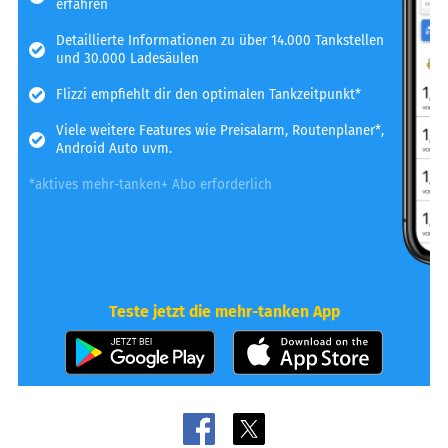
erfahren
Detaillierte Informationen zu über 14.000 Tankstellen
und 30.000 Ladesäulen
Flizzi empfiehlt dir den optimalen Tankzeitpunkt*
Viele weitere Features wie Preisalarm, Routenplaner*,
Android Auto uvm.
*aktives mehr-tanken+ Abo erforderlich
Teste jetzt die mehr-tanken App