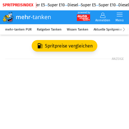
SPRITPREISINDEX
Diesel
Super E5
Super E10
Diesel
Super E5
Super E10
Diesel
powered by
Anmelden
Menü
mehr-tanken PUR
Ratgeber Tanken
Wissen Tanken
Aktuelle Spritpreise
R
Spritpreise vergleichen
ANZEIGE