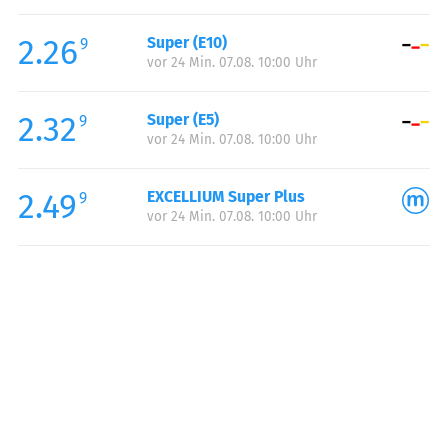
Freitag:
06:00-22:00
2.26
Super (E10)
Samstag:
06:00-22:00
9
vor 24 Min. 07.08. 10:00 Uhr
Sonntag:
08:00-22:00
2.32
Super (E5)
9
vor 24 Min. 07.08. 10:00 Uhr
2.49
EXCELLIUM Super Plus
9
vor 24 Min. 07.08. 10:00 Uhr