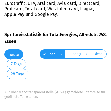
Eurotraffic, UTA, Aral card, Avia card, Directcard,
Proficard, Total card, Westfalen card, Logpay,
Apple Pay und Google Pay.
Spritpreisstatistik für TotalEnergies, Alfredstr. 248,
Essen
Super (E10)
Diesel
Super (E5)
heute
7 Tage
28 Tage
Nur über Markttransparenzstelle (MTS-K) gemeldete Literpreise für
geöffnete Tankstellen.