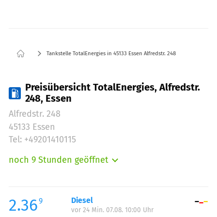
Tankstelle TotalEnergies in 45133 Essen Alfredstr. 248
Preisübersicht TotalEnergies, Alfredstr.
248, Essen
Alfredstr. 248
45133 Essen
Tel: +49201410115
noch 9 Stunden geöffnet
Montag:
06:00-22:00
Dienstag:
06:00-22:00
Mittwoch:
06:00-22:00
2.36
Diesel
9
vor 24 Min. 07.08. 10:00 Uhr
Donnerstag:
06:00-22:00