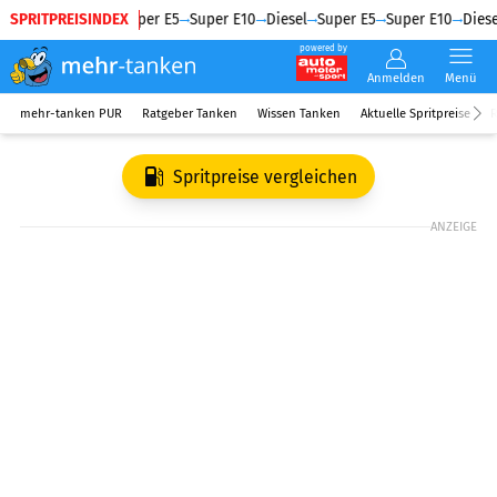
SPRITPREISINDEX
Diesel
Super E5
Super E10
Diesel
Super E5
Super E10
Diese
powered by
Anmelden
Menü
mehr-tanken PUR
Ratgeber Tanken
Wissen Tanken
Aktuelle Spritpreise
R
Spritpreise vergleichen
ANZEIGE