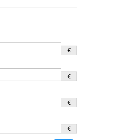
€
€
€
€