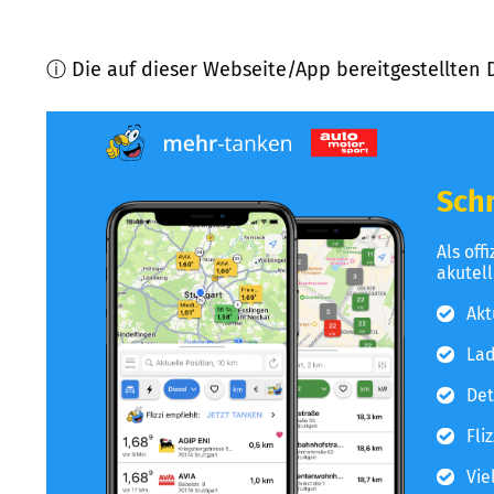
ⓘ Die auf dieser Webseite/App bereitgestellten 
Schn
Als off
akutel
Akt
Lad
Det
Fli
Vie