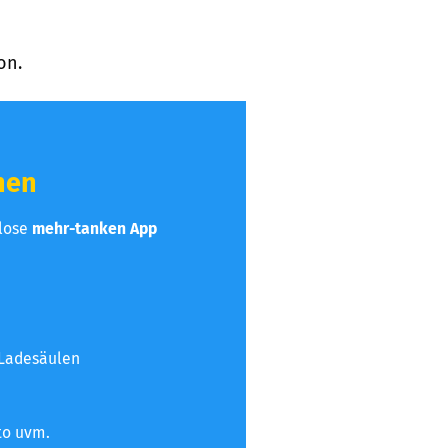
on.
hen
nlose
mehr-tanken App
 Ladesäulen
to uvm.