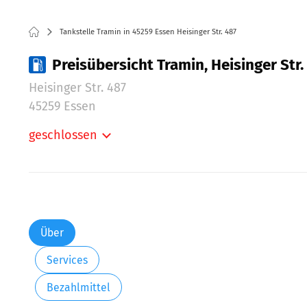
Tankstelle Tramin in 45259 Essen Heisinger Str. 487
Preisübersicht Tramin, Heisinger Str.
Heisinger Str. 487
45259 Essen
geschlossen
Montag:
Dienstag:
Mittwoch:
Donnerstag:
Freitag:
Über
Samstag:
Services
Sonntag:
Feiertag:
Bezahlmittel