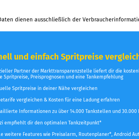
Daten dienen ausschließlich der Verbraucherinformati
ell und einfach Spritpreise vergleic
izieller Partner der Markttransparenzstelle liefert dir die koste
le Spritpreise, Preisprognosen und eine Tankempfehlung
uelle Spritpreise in deiner Nähe vergleichen
etarife vergleichen & Kosten für eine Ladung erfahren
aillierte Informationen zu über 14.000 Tankstellen und 30.000
zzi empfiehlt dir den optimalen Tankzeitpunkt*
le weitere Features wie Preisalarm, Routenplaner*, Android Au