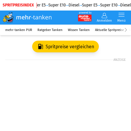
SPRITPREISINDEX
Diesel
Super E5
Super E10
Diesel
Super E5
Super E10
Diesel
powered by
Anmelden
Menü
mehr-tanken PUR
Ratgeber Tanken
Wissen Tanken
Aktuelle Spritpreise
R
Spritpreise vergleichen
ANZEIGE