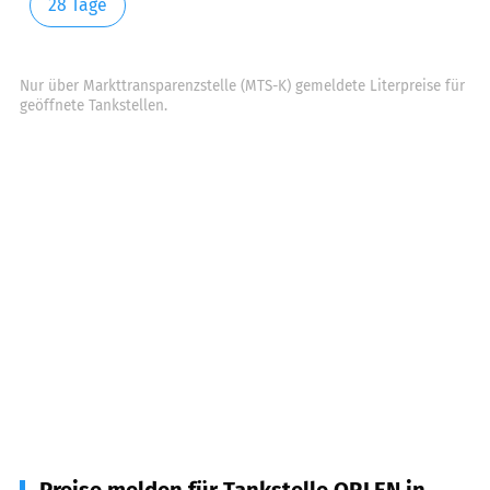
28 Tage
Nur über Markttransparenzstelle (MTS-K) gemeldete Literpreise für
geöffnete Tankstellen.
Preise melden für Tankstelle ORLEN in