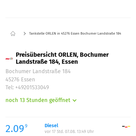
Tankstelle ORLEN in 45276 Essen Bochumer Landstraße 184
Preisübersicht ORLEN, Bochumer
Landstraße 184, Essen
Bochumer Landstraße 184
45276 Essen
Tel: +49201533049
noch 13 Stunden geöffnet
Montag:
05:00-22:00
Dienstag:
05:00-22:00
Mittwoch:
05:00-22:00
2.09
Diesel
9
vor 17 Std. 07.08. 13:49 Uhr
Donnerstag:
05:00-22:00