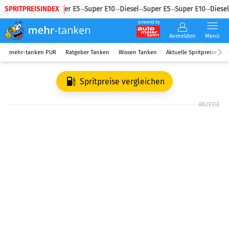
SPRITPREISINDEX
Diesel
Super E5
Super E10
Diesel
Super E5
Super E10
Diesel
powered by
Anmelden
Menü
mehr-tanken PUR
Ratgeber Tanken
Wissen Tanken
Aktuelle Spritpreise
R
Spritpreise vergleichen
ANZEIGE