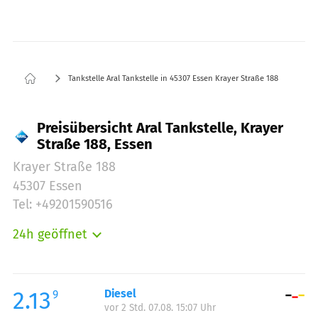
Tankstelle Aral Tankstelle in 45307 Essen Krayer Straße 188
Preisübersicht Aral Tankstelle, Krayer
Straße 188, Essen
Krayer Straße 188
45307 Essen
Tel: +49201590516
24h geöffnet
Montag:
00:00-24:00
Dienstag:
00:00-24:00
Mittwoch:
00:00-24:00
2.13
Diesel
9
vor 2 Std. 07.08. 15:07 Uhr
Donnerstag:
00:00-24:00