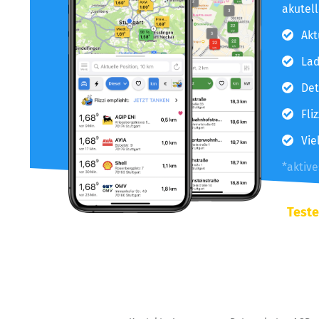
akutel
Akt
Lad
Det
Fli
Vie
*aktiv
Teste