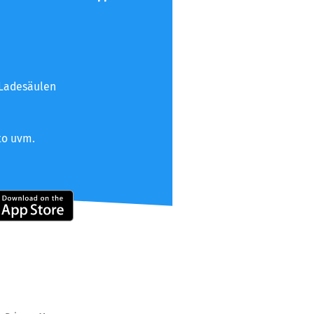
 Ladesäulen
to uvm.