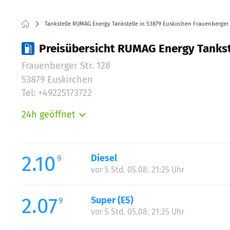
Tankstelle RUMAG Energy Tankstelle in 53879 Euskirchen Frauenberger S
Preisübersicht RUMAG Energy Tankste
Frauenberger Str. 128
53879 Euskirchen
Tel: +49225173722
24h geöffnet
Montag:
Dienstag:
Mittwoch:
2.10
Diesel
9
Donnerstag:
vor 5 Std. 05.08. 21:25 Uhr
Freitag:
Samstag:
2.07
Super (E5)
9
Sonntag:
vor 5 Std. 05.08. 21:25 Uhr