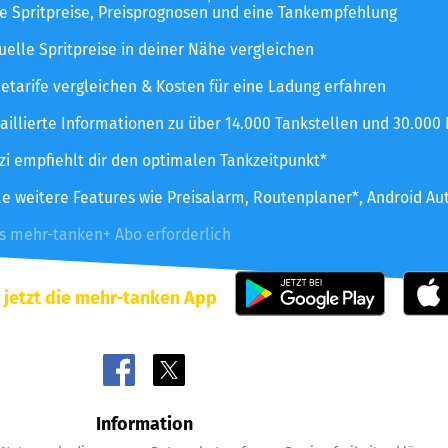
le Spritpreise, Preisprognosen und eine Tankempfehlung
uelle Spritpreise in deiner Nähe vergleichen
etarife vergleichen & Kosten für eine Ladung erfahren
aillierte Informationen zu über 14.000 Tankstellen und 30.000
zzi empfiehlt dir den optimalen Tankzeitpunkt*
le weitere Features wie Preisalarm, Routenplaner*, Android Au
es mehr-tanken+ Abo erforderlich
 jetzt die mehr-tanken App
Information