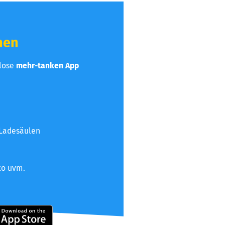
hen
nlose
mehr-tanken App
 Ladesäulen
to uvm.