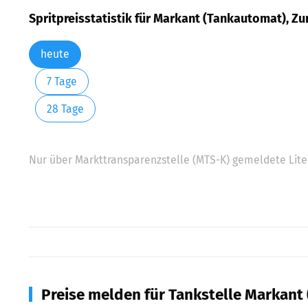
Spritpreisstatistik für Markant (Tankautomat), Z
heute
7 Tage
28 Tage
Nur über Markttransparenzstelle (MTS-K) gemeldete Liter
Preise melden für Tankstelle Markant