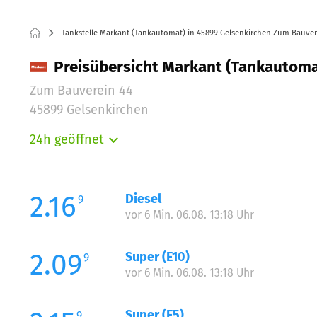
Tankstelle Markant (Tankautomat) in 45899 Gelsenkirchen Zum Bauver
Preisübersicht Markant (Tankautoma
Zum Bauverein 44
45899 Gelsenkirchen
24h geöffnet
Montag:
Dienstag:
Mittwoch:
2.16
Diesel
9
Donnerstag:
vor 6 Min. 06.08. 13:18 Uhr
Freitag:
Samstag:
2.09
Super (E10)
9
Sonntag:
vor 6 Min. 06.08. 13:18 Uhr
Super (E5)
9