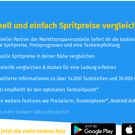
ell und einfach Spritpreise vergleic
izieller Partner der Markttransparenzstelle liefert dir die koste
le Spritpreise, Preisprognosen und eine Tankempfehlung
uelle Spritpreise in deiner Nähe vergleichen
etarife vergleichen & Kosten für eine Ladung erfahren
aillierte Informationen zu über 14.000 Tankstellen und 30.000
zzi empfiehlt dir den optimalen Tankzeitpunkt*
le weitere Features wie Preisalarm, Routenplaner*, Android Au
es mehr-tanken+ Abo erforderlich
 jetzt die mehr-tanken App