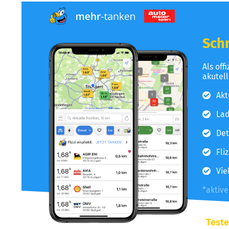
Schn
Als off
akutel
Akt
Lad
Det
Fli
Vie
*aktiv
Teste