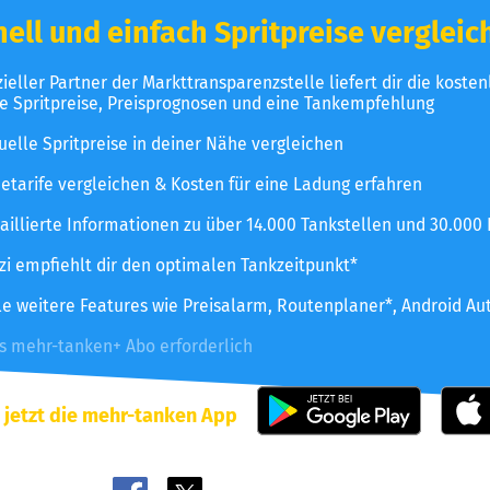
ell und einfach Spritpreise vergleic
izieller Partner der Markttransparenzstelle liefert dir die koste
le Spritpreise, Preisprognosen und eine Tankempfehlung
uelle Spritpreise in deiner Nähe vergleichen
etarife vergleichen & Kosten für eine Ladung erfahren
aillierte Informationen zu über 14.000 Tankstellen und 30.000
zzi empfiehlt dir den optimalen Tankzeitpunkt*
le weitere Features wie Preisalarm, Routenplaner*, Android Au
es mehr-tanken+ Abo erforderlich
 jetzt die mehr-tanken App