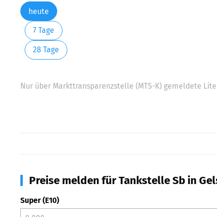
heute
7 Tage
28 Tage
Nur über Markttransparenzstelle (MTS-K) gemeldete Liter
Preise melden für Tankstelle Sb in Ge
Super (E10)