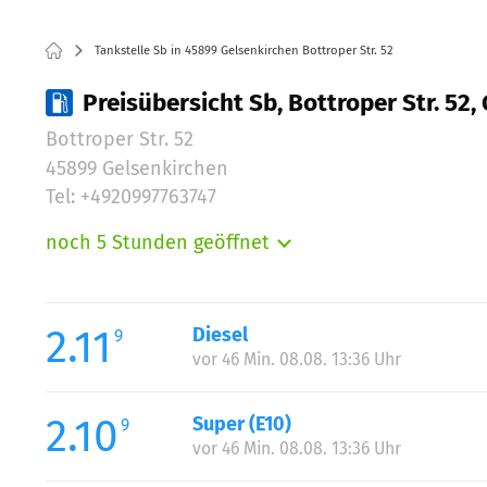
Tankstelle Sb in 45899 Gelsenkirchen Bottroper Str. 52
Preisübersicht Sb, Bottroper Str. 52,
Bottroper Str. 52
45899 Gelsenkirchen
Tel: +4920997763747
noch 5 Stunden geöffnet
Montag:
Dienstag:
Mittwoch:
2.11
Diesel
9
Donnerstag:
vor 46 Min. 08.08. 13:36 Uhr
Freitag:
Samstag:
2.10
Super (E10)
9
Sonntag:
vor 46 Min. 08.08. 13:36 Uhr
Feiertag: