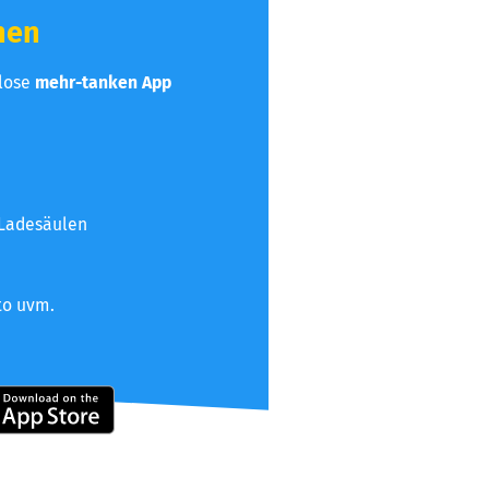
hen
nlose
mehr-tanken App
 Ladesäulen
to uvm.