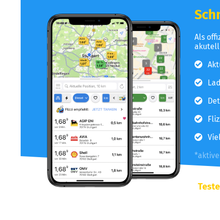
Schn
Als off
akutel
Akt
Lad
Det
Fli
Vie
*aktiv
Teste