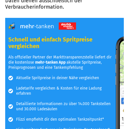
Daten dienen ausschließlich der
Verbraucherinformation.
Schnell und einfach Spritpreise
vergleichen
Als offizieller Partner der Markttransparenzstelle liefert dir
die kostenlose
mehr-tanken App
akutelle Spritpreise,
Preisprognosen und eine Tankempfehlung
Aktuelle Spritpreise in deiner Nähe vergleichen
Ladetarife vergleichen & Kosten für eine Ladung
erfahren
Detaillierte Informationen zu über 14.000 Tankstellen
und 30.000 Ladesäulen
Flizzi empfiehlt dir den optimalen Tankzeitpunkt*