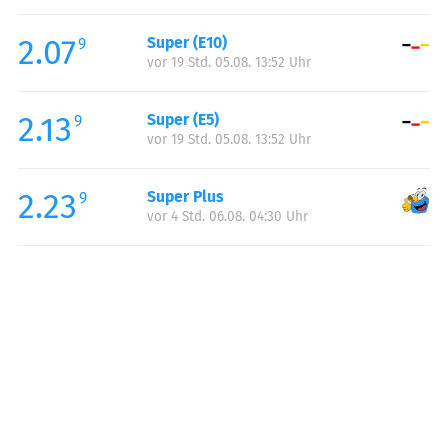
Freitag:
06:00-22:00
2.07
Super (E10)
Samstag:
06:00-22:00
9
vor 19 Std. 05.08. 13:52 Uhr
Sonntag:
06:00-22:00
2.13
Super (E5)
9
vor 19 Std. 05.08. 13:52 Uhr
2.23
Super Plus
9
vor 4 Std. 06.08. 04:30 Uhr