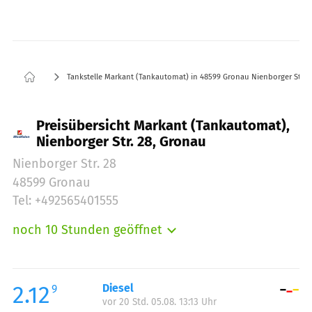
Tankstelle Markant (Tankautomat) in 48599 Gronau Nienborger Str. 2
Preisübersicht Markant (Tankautomat),
Nienborger Str. 28, Gronau
Nienborger Str. 28
48599 Gronau
Tel: +492565401555
noch 10 Stunden geöffnet
Montag:
06:00-22:00
Dienstag:
06:00-22:00
Mittwoch:
06:00-22:00
2.12
Diesel
9
vor 20 Std. 05.08. 13:13 Uhr
Donnerstag:
06:00-22:00