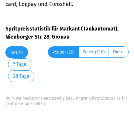
card, Logpay und Euroshell.
Spritpreisstatistik für Markant (Tankautomat),
Nienborger Str. 28, Gronau
Super (E10)
Diesel
Super (E5)
heute
7 Tage
28 Tage
Nur über Markttransparenzstelle (MTS-K) gemeldete Literpreise für
geöffnete Tankstellen.