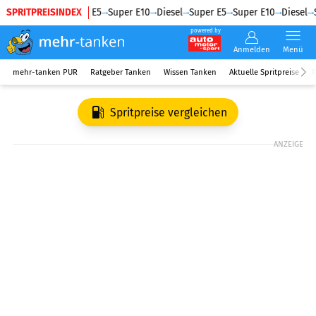
SPRITPREISINDEX
Diesel
Super E5
Super E10
Diesel
Super E5
Super E10
Diesel
S
powered by
Anmelden
Menü
mehr-tanken PUR
Ratgeber Tanken
Wissen Tanken
Aktuelle Spritpreise
R
Spritpreise vergleichen
ANZEIGE