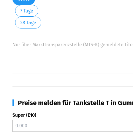
7 Tage
28 Tage
Nur über Markttransparenzstelle (MTS-K) gemeldete Liter
Preise melden für Tankstelle T in Gu
Super (E10)