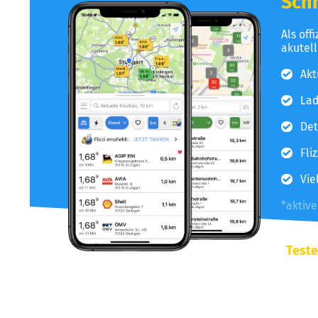
Schn
Als off
akutel
Akt
Lad
Det
Fli
Vie
*aktiv
Teste