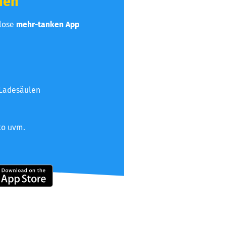
hen
nlose
mehr-tanken App
 Ladesäulen
to uvm.