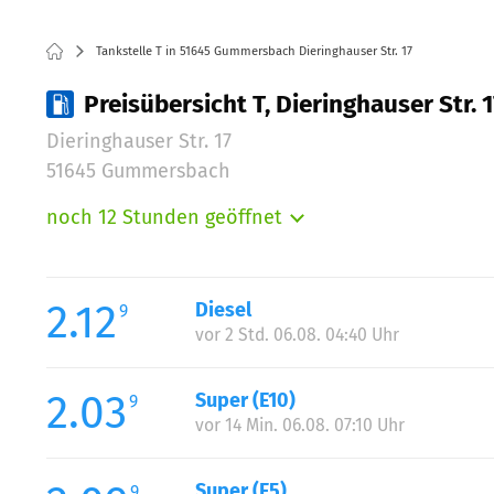
Tankstelle T in 51645 Gummersbach Dieringhauser Str. 17
Preisübersicht T, Dieringhauser Str
Dieringhauser Str. 17
51645 Gummersbach
noch 12 Stunden geöffnet
Montag:
Dienstag:
Mittwoch:
2.12
Diesel
9
Donnerstag:
vor 2 Std. 06.08. 04:40 Uhr
Freitag:
Samstag:
2.03
Super (E10)
9
Sonntag:
vor 14 Min. 06.08. 07:10 Uhr
Super (E5)
9