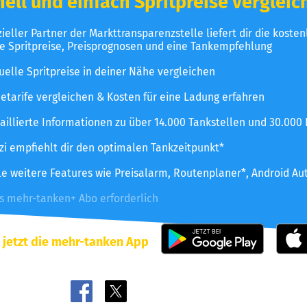
ell und einfach Spritpreise vergleic
izieller Partner der Markttransparenzstelle liefert dir die koste
le Spritpreise, Preisprognosen und eine Tankempfehlung
uelle Spritpreise in deiner Nähe vergleichen
etarife vergleichen & Kosten für eine Ladung erfahren
aillierte Informationen zu über 14.000 Tankstellen und 30.000
zzi empfiehlt dir den optimalen Tankzeitpunkt*
le weitere Features wie Preisalarm, Routenplaner*, Android Au
es mehr-tanken+ Abo erforderlich
 jetzt die mehr-tanken App