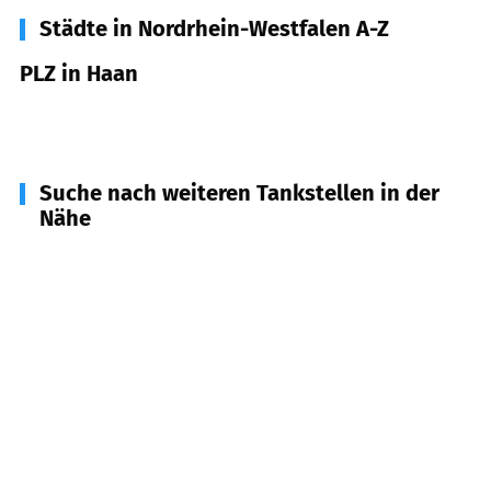
Städte in Nordrhein-Westfalen A-Z
PLZ in Haan
42781
Haan
Suche nach weiteren Tankstellen in der
Nähe
42719
Solingen
(
3,2
km Entfernung)
40724
Hilden
(
4,9
km Entfernung)
42653
Solingen
(
5,0
km Entfernung)
42329
Wuppertal
(
5,2
km Entfernung)
42327
Wuppertal
(
5,5
km Entfernung)
42655
Solingen
(
5,6
km Entfernung)