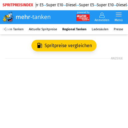
SPRITPREISINDEX
Diesel
Super E5
Super E10
Diesel
Super E5
Super E10
Diesel
powered by
Anmelden
Menü
Wissen Tanken
Aktuelle Spritpreise
Regional Tanken
Ladesäulen
Presse
Spritpreise vergleichen
ANZEIGE