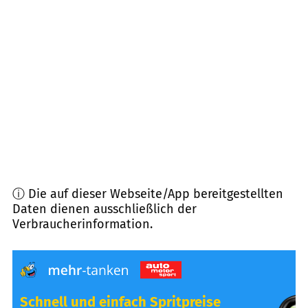
42697
Solingen
(
5,6
km Entfernung)
40699
Erkrath
(
5,8
km Entfernung)
40822
Mettmann
(
5,9
km Entfernung)
42699
Solingen
(
6,9
km Entfernung)
ⓘ Die auf dieser Webseite/App bereitgestellten
Daten dienen ausschließlich der
Verbraucherinformation.
Schnell und einfach Spritpreise