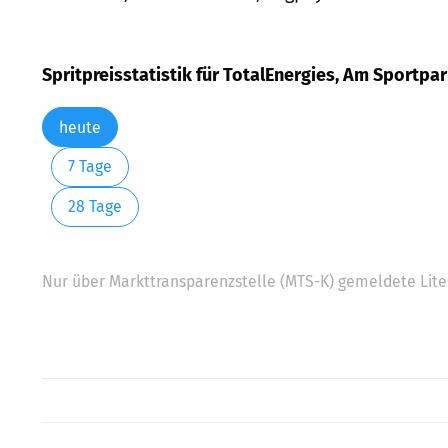
Spritpreisstatistik für TotalEnergies, Am Sportpa
heute
7 Tage
28 Tage
Nur über Markttransparenzstelle (MTS-K) gemeldete Liter