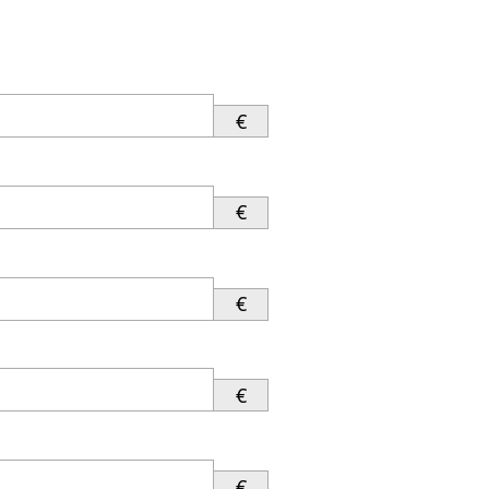
€
€
€
€
€