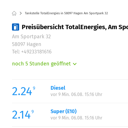
Tankstelle TotalEnergies in 58097 Hagen Am Sportpark 32
Preisübersicht TotalEnergies, Am Sp
Am Sportpark 32
58097 Hagen
Tel: +49233181616
noch 5 Stunden geöffnet
Montag:
Dienstag:
Mittwoch:
2.24
Diesel
9
Donnerstag:
vor 9 Min. 06.08. 15:16 Uhr
Freitag:
Samstag:
2.14
Super (E10)
9
Sonntag:
vor 9 Min. 06.08. 15:16 Uhr