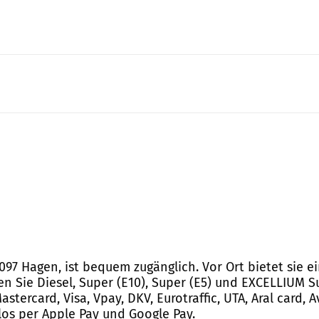
8097 Hagen, ist bequem zugänglich. Vor Ort bietet sie
en Sie Diesel, Super (E10), Super (E5) und EXCELLIUM 
stercard, Visa, Vpay, DKV, Eurotraffic, UTA, Aral card, Av
los per Apple Pay und Google Pay.