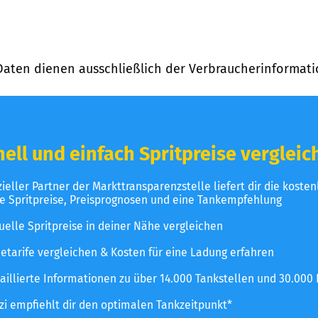
Daten dienen ausschließlich der Verbraucherinformati
ell und einfach Spritpreise vergleic
izieller Partner der Markttransparenzstelle liefert dir die koste
le Spritpreise, Preisprognosen und eine Tankempfehlung
uelle Spritpreise in deiner Nähe vergleichen
etarife vergleichen & Kosten für eine Ladung erfahren
aillierte Informationen zu über 14.000 Tankstellen und 30.000
zzi empfiehlt dir den optimalen Tankzeitpunkt*