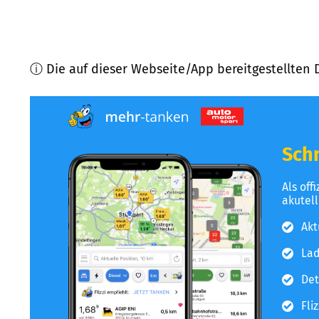
ⓘ Die auf dieser Webseite/App bereitgestellten 
Schn
Als off
akutel
Akt
Lad
Det
Fli