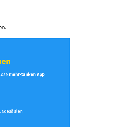
on.
hen
nlose
mehr-tanken App
 Ladesäulen