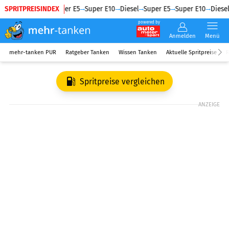
SPRITPREISINDEX
Diesel
Super E5
Super E10
Diesel
Super E5
Super E10
Diesel
powered by
Anmelden
Menü
mehr-tanken PUR
Ratgeber Tanken
Wissen Tanken
Aktuelle Spritpreise
R
Spritpreise vergleichen
ANZEIGE