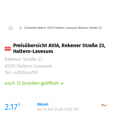
Tankstelle AVIA in 45721 Haltern-Lavesum Rekener Straße 23
Preisübersicht AVIA, Rekener Straße 23,
Haltern-Lavesum
Rekener Straße 23
45721 Haltern-Lavesum
Tel: +4923644191
noch 12 Stunden geöffnet
Montag:
05:00-21:00
Dienstag:
05:00-21:00
Mittwoch:
05:00-21:00
2.17
Diesel
9
vor 13 Std. 04.08. 16:50 Uhr
Donnerstag:
05:00-21:00