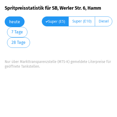
Spritpreisstatistik für SB, Werler Str. 6, Hamm
Super (E10)
Diesel
Super (E5)
heute
7 Tage
28 Tage
Nur über Markttransparenzstelle (MTS-K) gemeldete Literpreise für
geöffnete Tankstellen.