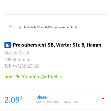
Tankstelle SB in 59065 Hamm Werler Str. 6
Preisübersicht SB, Werler Str. 6, Hamm
Werler Str. 6
59065 Hamm
Tel: +49238125420
noch 16 Stunden geöffnet
Montag:
06:00-22:00
Dienstag:
06:00-22:00
Mittwoch:
06:00-22:00
2.09
Diesel
9
vor 37 Min. 08.08. 04:47 Uhr
Donnerstag:
06:00-22:00
Freitag:
00:00-24:00