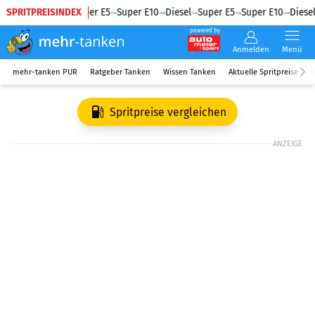
SPRITPREISINDEX
Diesel
Super E5
Super E10
Diesel
Super E5
Super E10
Diesel
powered by
Anmelden
Menü
mehr-tanken PUR
Ratgeber Tanken
Wissen Tanken
Aktuelle Spritpreise
R
Spritpreise vergleichen
ANZEIGE