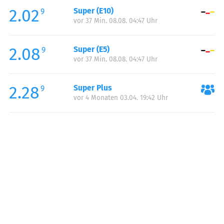
2.02
Super (E10)
Samstag:
00:00-24:00
9
vor 37 Min. 08.08. 04:47 Uhr
Sonntag:
00:00-22:00
Feiertag:
00:00-22:00
2.08
Super (E5)
9
vor 37 Min. 08.08. 04:47 Uhr
2.28
Super Plus
9
vor 4 Monaten 03.04. 19:42 Uhr