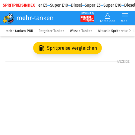
SPRITPREISINDEX
Diesel
Super E5
Super E10
Diesel
Super E5
Super E10
Diesel
powered by
Anmelden
Menü
mehr-tanken PUR
Ratgeber Tanken
Wissen Tanken
Aktuelle Spritpreise
R
Spritpreise vergleichen
ANZEIGE