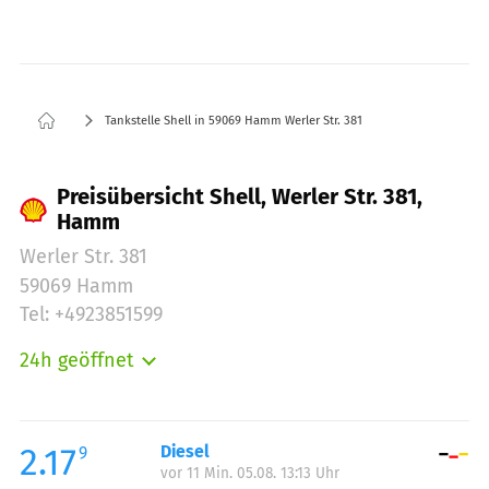
Tankstelle Shell in 59069 Hamm Werler Str. 381
Preisübersicht Shell, Werler Str. 381,
Hamm
Werler Str. 381
59069 Hamm
Tel: +4923851599
24h geöffnet
Montag:
00:00-24:00
Dienstag:
00:00-24:00
Mittwoch:
00:00-24:00
2.17
Diesel
9
vor 11 Min. 05.08. 13:13 Uhr
Donnerstag:
00:00-24:00