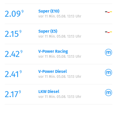
Freitag:
00:00-24:00
2.09
Super (E10)
Samstag:
00:00-24:00
9
vor 11 Min. 05.08. 13:13 Uhr
Sonntag:
00:00-24:00
Feiertag:
00:00-24:00
2.15
Super (E5)
9
vor 11 Min. 05.08. 13:13 Uhr
2.42
V-Power Racing
9
vor 11 Min. 05.08. 13:13 Uhr
2.41
V-Power Diesel
9
vor 11 Min. 05.08. 13:13 Uhr
2.17
LKW Diesel
9
vor 11 Min. 05.08. 13:13 Uhr