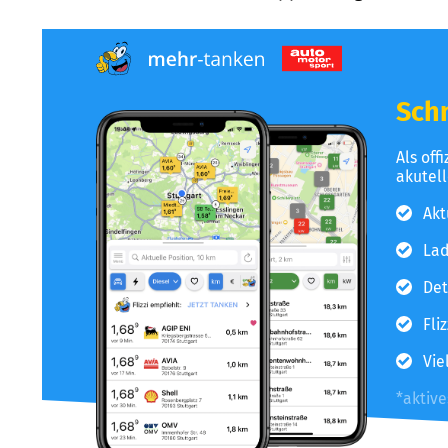
Schn
Als off
akutel
Akt
Lad
Det
Fli
Vie
*aktiv