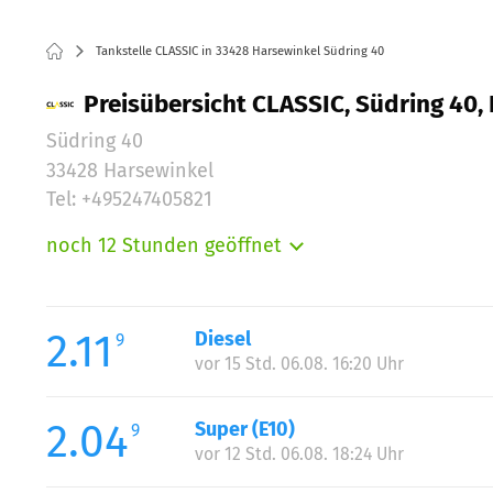
Tankstelle CLASSIC in 33428 Harsewinkel Südring 40
Preisübersicht CLASSIC, Südring 40,
Südring 40
33428 Harsewinkel
Tel: +495247405821
noch 12 Stunden geöffnet
Montag:
Dienstag:
Mittwoch:
2.11
Diesel
9
Donnerstag:
vor 15 Std. 06.08. 16:20 Uhr
Freitag:
Samstag:
2.04
Super (E10)
9
Sonntag:
vor 12 Std. 06.08. 18:24 Uhr