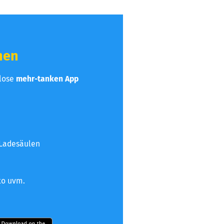
hen
nlose
mehr-tanken App
 Ladesäulen
to uvm.