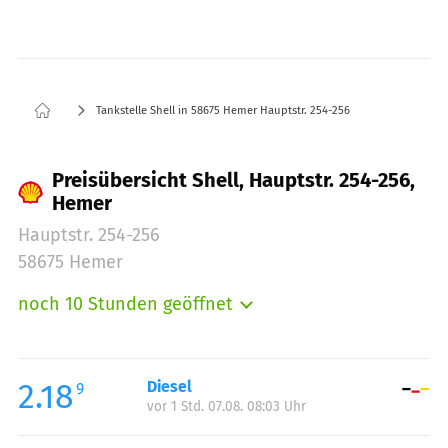
Tankstelle Shell in 58675 Hemer Hauptstr. 254-256
Preisübersicht Shell, Hauptstr. 254-256,
Hemer
Hauptstr. 254-256
58675 Hemer
noch 10 Stunden geöffnet
Montag:
06:00-22:00
Dienstag:
06:00-22:00
Mittwoch:
06:00-22:00
2.18
Diesel
9
vor 1 Std. 07.08. 08:03 Uhr
Donnerstag:
06:00-22:00
Freitag:
06:00-22:00