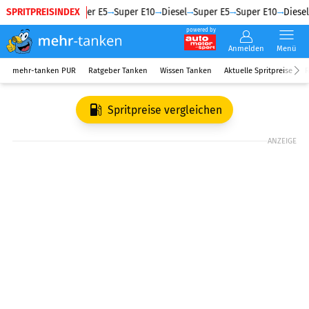
SPRITPREISINDEX
Diesel
Super E5
Super E10
Diesel
Super E5
Super E10
Diesel
powered by
Anmelden
Menü
mehr-tanken PUR
Ratgeber Tanken
Wissen Tanken
Aktuelle Spritpreise
R
Spritpreise vergleichen
ANZEIGE