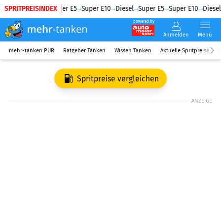
SPRITPREISINDEX
Diesel
Super E5
Super E10
Diesel
Super E5
Super E10
Diesel
powered by
Anmelden
Menü
mehr-tanken PUR
Ratgeber Tanken
Wissen Tanken
Aktuelle Spritpreise
R
Spritpreise vergleichen
ANZEIGE