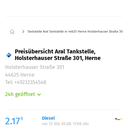
Tankstelle Aral Tankstelle in 44625 Herne Holsterhauser Straße 301
Preisübersicht Aral Tankstelle,
Holsterhauser Straße 301, Herne
Holsterhauser Straße 301
44625 Herne
Tel: +49232354548
24h geöffnet
Montag:
00:00-24:00
Dienstag:
00:00-24:00
Mittwoch:
00:00-24:00
2.17
Diesel
9
vor 12 Std. 05.08. 17:06 Uhr
Donnerstag:
00:00-24:00