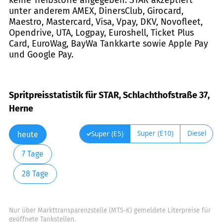
unter anderem AMEX, DinersClub, Girocard,
Maestro, Mastercard, Visa, Vpay, DKV, Novofleet,
Opendrive, UTA, Logpay, Euroshell, Ticket Plus
Card, EuroWag, BayWa Tankkarte sowie Apple Pay
und Google Pay.
Spritpreisstatistik für STAR, Schlachthofstraße 37,
Herne
Super (E10)
Diesel
Super (E5)
heute
7 Tage
28 Tage
Nur über Markttransparenzstelle (MTS-K) gemeldete Literpreise für
geöffnete Tankstellen.