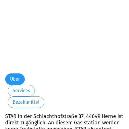
Freitag:
05:30-22:00
Samstag:
07:00-22:00
Sonntag:
08:00-22:00
Über
Services
Bezahlmittel
STAR in der Schlachthofstraße 37, 44649 Herne ist
direkt zugänglich. An diesem Gas station werden
keine Treibstoffe angegeben. STAR akzeptiert