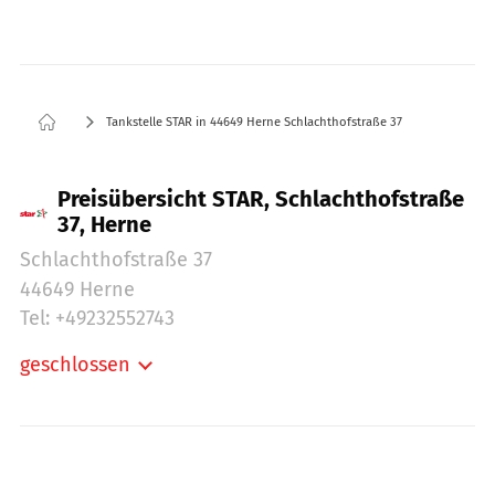
Tankstelle STAR in 44649 Herne Schlachthofstraße 37
Preisübersicht STAR, Schlachthofstraße
37, Herne
Schlachthofstraße 37
44649 Herne
Tel: +49232552743
geschlossen
Montag:
05:30-22:00
Dienstag:
05:30-22:00
Mittwoch:
05:30-22:00
Donnerstag:
05:30-22:00