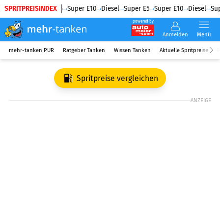
SPRITPREISINDEX
Diesel
Super E5
Super E10
Diesel
Super E5
Super E10
Diesel
Sup
powered by
Anmelden
Menü
mehr-tanken PUR
Ratgeber Tanken
Wissen Tanken
Aktuelle Spritpreise
R
Spritpreise vergleichen
ANZEIGE