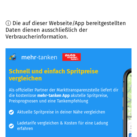
ⓘ Die auf dieser Webseite/App bereitgestellten
Daten dienen ausschließlich der
Verbraucherinformation.
Schnell und einfach Spritpreise
vergleichen
Als offizieller Partner der Markttransparenzstelle liefert dir
die kostenlose
mehr-tanken App
akutelle Spritpreise,
Preisprognosen und eine Tankempfehlung
Aktuelle Spritpreise in deiner Nähe vergleichen
Ladetarife vergleichen & Kosten für eine Ladung
erfahren