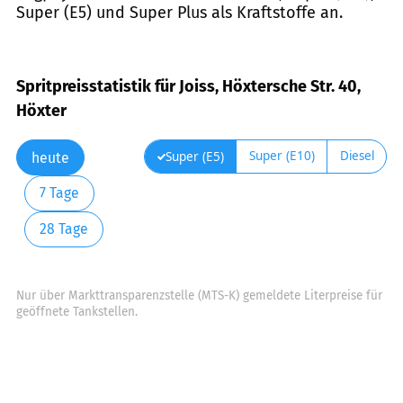
Super (E5) und Super Plus als Kraftstoffe an.
Spritpreisstatistik für Joiss, Höxtersche Str. 40,
Höxter
Super (E10)
Diesel
Super (E5)
heute
7 Tage
28 Tage
Nur über Markttransparenzstelle (MTS-K) gemeldete Literpreise für
geöffnete Tankstellen.