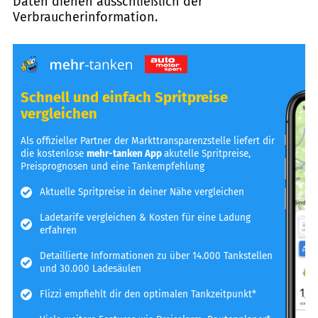
Daten dienen ausschließlich der
Verbraucherinformation.
Schnell und einfach Spritpreise
vergleichen
Als offizieller Partner der Markttransparenzstelle liefert dir
die kostenlose
mehr-tanken App
akutelle Spritpreise,
Preisprognosen und eine Tankempfehlung
Aktuelle Spritpreise in deiner Nähe vergleichen
Ladetarife vergleichen & Kosten für eine Ladung
erfahren
Detaillierte Informationen zu über 14.000 Tankstellen
und 30.000 Ladesäulen
Flizzi empfiehlt dir den optimalen Tankzeitpunkt*