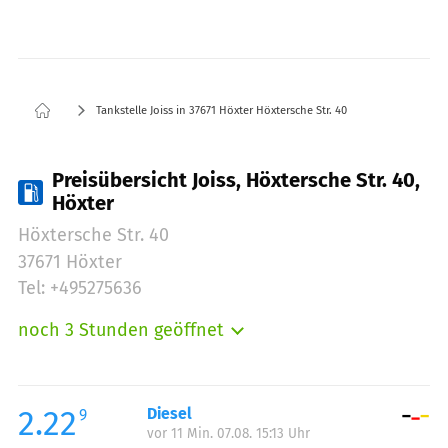
Tankstelle Joiss in 37671 Höxter Höxtersche Str. 40
Preisübersicht Joiss, Höxtersche Str. 40,
Höxter
Höxtersche Str. 40
37671 Höxter
Tel: +495275636
noch 3 Stunden geöffnet
Montag:
06:00-21:00
Dienstag:
06:00-21:00
Mittwoch:
06:00-21:00
2.22
Diesel
9
vor 11 Min. 07.08. 15:13 Uhr
Donnerstag:
06:00-21:00