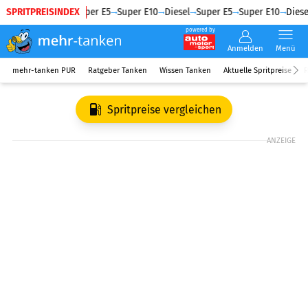
SPRITPREISINDEX
Diesel
Super E5
Super E10
Diesel
Super E5
Super E10
Diesel
powered by
Anmelden
Menü
mehr-tanken PUR
Ratgeber Tanken
Wissen Tanken
Aktuelle Spritpreise
R
Spritpreise vergleichen
ANZEIGE