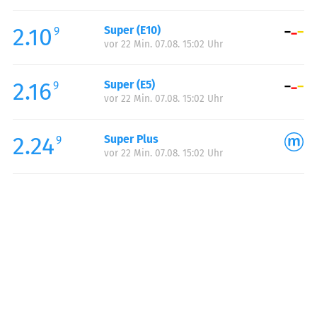
Freitag:
06:00-21:00
2.10
Super (E10)
Samstag:
07:00-21:00
9
vor 22 Min. 07.08. 15:02 Uhr
Sonntag:
08:00-21:00
Feiertag:
08:00-21:00
2.16
Super (E5)
9
vor 22 Min. 07.08. 15:02 Uhr
2.24
Super Plus
9
vor 22 Min. 07.08. 15:02 Uhr