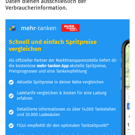
Daten dienen ausschließlich der
Verbraucherinformation.
Schnell und einfach Spritpreise
vergleichen
Als offizieller Partner der Markttransparenzstelle liefert dir
die kostenlose
mehr-tanken App
akutelle Spritpreise,
Preisprognosen und eine Tankempfehlung
Aktuelle Spritpreise in deiner Nähe vergleichen
Ladetarife vergleichen & Kosten für eine Ladung
erfahren
Detaillierte Informationen zu über 14.000 Tankstellen
und 30.000 Ladesäulen
Flizzi empfiehlt dir den optimalen Tankzeitpunkt*