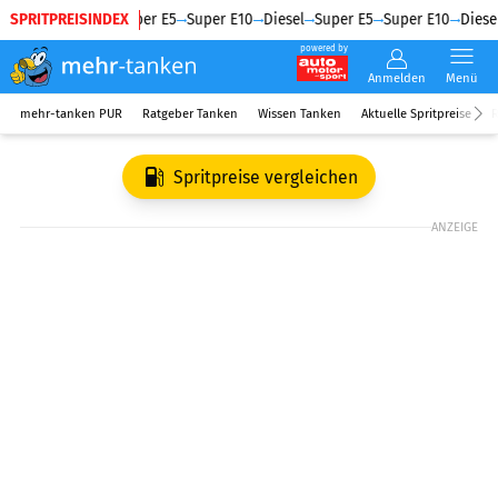
SPRITPREISINDEX
Diesel
Super E5
Super E10
Diesel
Super E5
Super E10
Diesel
powered by
Anmelden
Menü
mehr-tanken PUR
Ratgeber Tanken
Wissen Tanken
Aktuelle Spritpreise
R
Spritpreise vergleichen
ANZEIGE