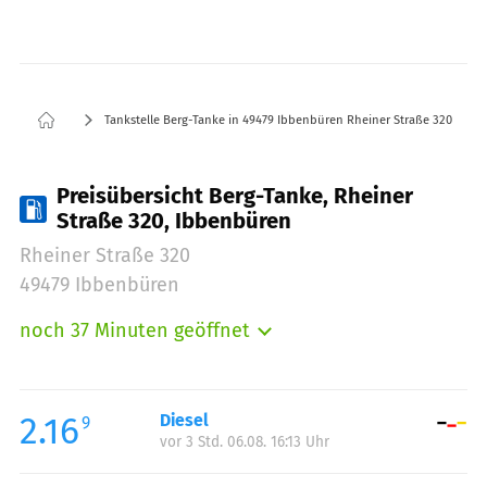
Tankstelle Berg-Tanke in 49479 Ibbenbüren Rheiner Straße 320
Preisübersicht Berg-Tanke, Rheiner
Straße 320, Ibbenbüren
Rheiner Straße 320
49479 Ibbenbüren
noch 37 Minuten geöffnet
Montag:
06:00-22:00
Dienstag:
06:00-22:00
Mittwoch:
06:00-22:00
2.16
Diesel
9
vor 3 Std. 06.08. 16:13 Uhr
Donnerstag:
06:00-22:00
Freitag:
06:00-22:00