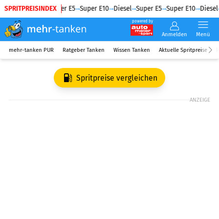
SPRITPREISINDEX
Diesel
Super E5
Super E10
Diesel
Super E5
Super E10
Diesel
powered by
Anmelden
Menü
mehr-tanken PUR
Ratgeber Tanken
Wissen Tanken
Aktuelle Spritpreise
R
Spritpreise vergleichen
ANZEIGE