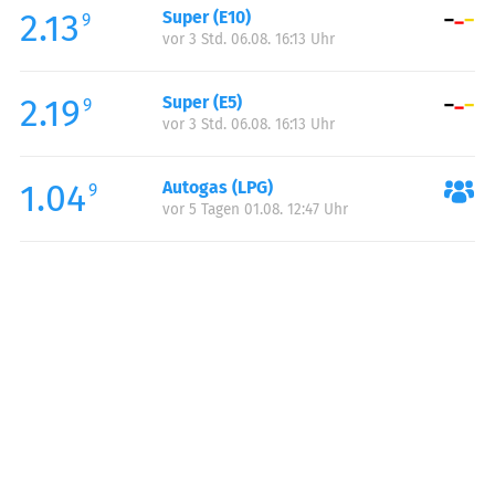
2.13
Super (E10)
Samstag:
06:00-22:00
9
vor 3 Std. 06.08. 16:13 Uhr
Sonntag:
08:00-22:00
Feiertag:
08:00-22:00
2.19
Super (E5)
9
vor 3 Std. 06.08. 16:13 Uhr
1.04
Autogas (LPG)
9
vor 5 Tagen 01.08. 12:47 Uhr