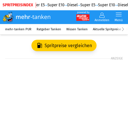
SPRITPREISINDEX
Diesel
Super E5
Super E10
Diesel
Super E5
Super E10
Diesel
powered by
Anmelden
Menü
mehr-tanken PUR
Ratgeber Tanken
Wissen Tanken
Aktuelle Spritpreise
R
Spritpreise vergleichen
ANZEIGE