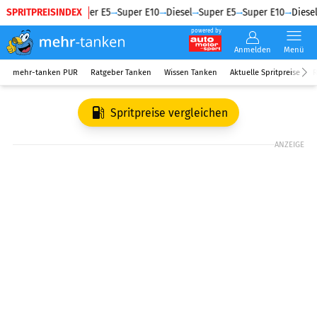
SPRITPREISINDEX
Diesel
Super E5
Super E10
Diesel
Super E5
Super E10
Diesel
powered by
Anmelden
Menü
mehr-tanken PUR
Ratgeber Tanken
Wissen Tanken
Aktuelle Spritpreise
R
Spritpreise vergleichen
ANZEIGE