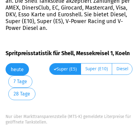
an. Die Shell Tankstelle akzeptiert Zahlungen per
AMEX, DinersClub, EC, Girocard, Mastercard, Visa,
DKV, Esso Karte und Euroshell. Sie bietet Diesel,
Super (E10), Super (E5), V-Power Racing und V-
Power Diesel an.
Spritpreisstatistik für Shell, Messekreisel 1, Koeln
Super (E10)
Diesel
Super (E5)
heute
7 Tage
28 Tage
Nur über Markttransparenzstelle (MTS-K) gemeldete Literpreise für
geöffnete Tankstellen.