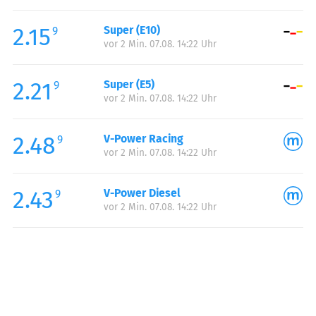
Freitag:
00:00-24:00
2.15
Super (E10)
Samstag:
00:00-24:00
9
vor 2 Min. 07.08. 14:22 Uhr
Sonntag:
00:00-24:00
Feiertag:
00:00-24:00
2.21
Super (E5)
9
vor 2 Min. 07.08. 14:22 Uhr
2.48
V-Power Racing
9
vor 2 Min. 07.08. 14:22 Uhr
2.43
V-Power Diesel
9
vor 2 Min. 07.08. 14:22 Uhr