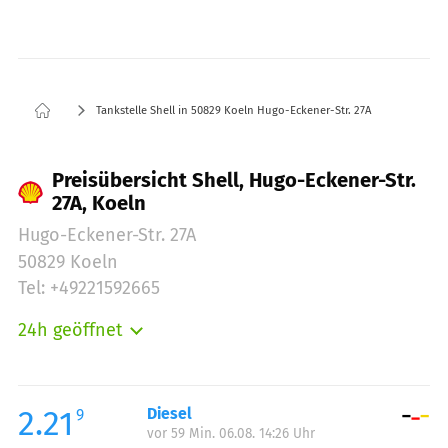
Tankstelle Shell in 50829 Koeln Hugo-Eckener-Str. 27A
Preisübersicht Shell, Hugo-Eckener-Str.
27A, Koeln
Hugo-Eckener-Str. 27A
50829 Koeln
Tel: +49221592665
24h geöffnet
Montag:
00:00-24:00
Dienstag:
00:00-24:00
Mittwoch:
00:00-24:00
2.21
Diesel
9
vor 59 Min. 06.08. 14:26 Uhr
Donnerstag:
00:00-24:00