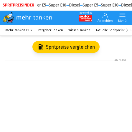
SPRITPREISINDEX
Diesel
Super E5
Super E10
Diesel
Super E5
Super E10
Diesel
powered by
Anmelden
Menü
mehr-tanken PUR
Ratgeber Tanken
Wissen Tanken
Aktuelle Spritpreise
R
Spritpreise vergleichen
ANZEIGE