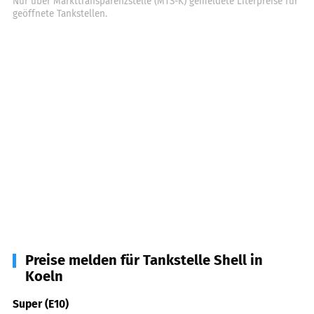
Nur über Markttransparenzstelle (MTS-K) gemeldete Literpreise für
geöffnete Tankstellen.
Preise melden für Tankstelle Shell in
Koeln
Super (E10)