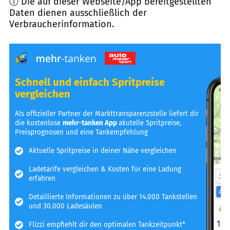
ⓘ Die auf dieser Webseite/App bereitgestellten
Daten dienen ausschließlich der
Verbraucherinformation.
Schnell und einfach Spritpreise
vergleichen
Als offizieller Partner der Markttransparenzstelle liefert dir
die kostenlose
mehr-tanken App
akutelle Spritpreise,
Preisprognosen und eine Tankempfehlung
Aktuelle Spritpreise in deiner Nähe vergleichen
Ladetarife vergleichen & Kosten für eine Ladung
erfahren
Detaillierte Informationen zu über 14.000 Tankstellen
und 30.000 Ladesäulen
Flizzi empfiehlt dir den optimalen Tankzeitpunkt*