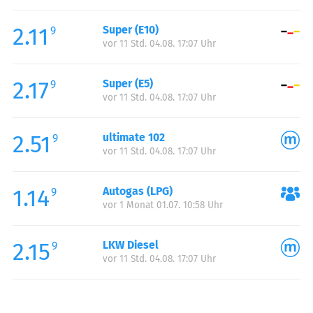
Freitag:
00:00-24:00
2.11
Super (E10)
Samstag:
00:00-24:00
9
vor 11 Std. 04.08. 17:07 Uhr
Sonntag:
00:00-24:00
2.17
Super (E5)
9
vor 11 Std. 04.08. 17:07 Uhr
2.51
ultimate 102
9
vor 11 Std. 04.08. 17:07 Uhr
1.14
Autogas (LPG)
9
vor 1 Monat 01.07. 10:58 Uhr
2.15
LKW Diesel
9
vor 11 Std. 04.08. 17:07 Uhr