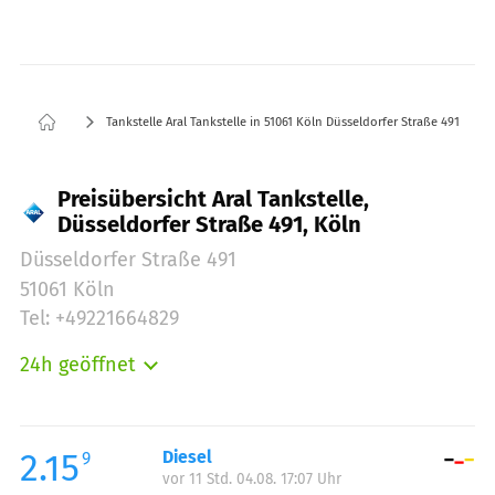
Tankstelle Aral Tankstelle in 51061 Köln Düsseldorfer Straße 491
Preisübersicht Aral Tankstelle,
Düsseldorfer Straße 491, Köln
Düsseldorfer Straße 491
51061 Köln
Tel: +49221664829
24h geöffnet
Montag:
00:00-24:00
Dienstag:
00:00-24:00
Mittwoch:
00:00-24:00
2.15
Diesel
9
vor 11 Std. 04.08. 17:07 Uhr
Donnerstag:
00:00-24:00