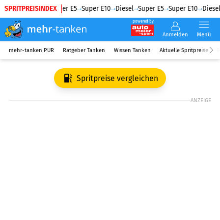
SPRITPREISINDEX
Diesel
Super E5
Super E10
Diesel
Super E5
Super E10
Diesel
powered by
Anmelden
Menü
mehr-tanken PUR
Ratgeber Tanken
Wissen Tanken
Aktuelle Spritpreise
R
Spritpreise vergleichen
ANZEIGE