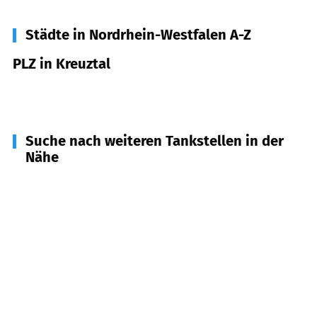
Städte in Nordrhein-Westfalen A-Z
PLZ in Kreuztal
57223
Kreuztal
Suche nach weiteren Tankstellen in der
Nähe
57078
Siegen
(
6,3
km Entfernung)
57482
Wenden
(
8,8
km Entfernung)
57462
Olpe
(
9,5
km Entfernung)
57076
Siegen
(
9,6
km Entfernung)
57271
Hilchenbach
(
9,9
km Entfernung)
57072
Siegen
(
11,0
km Entfernung)