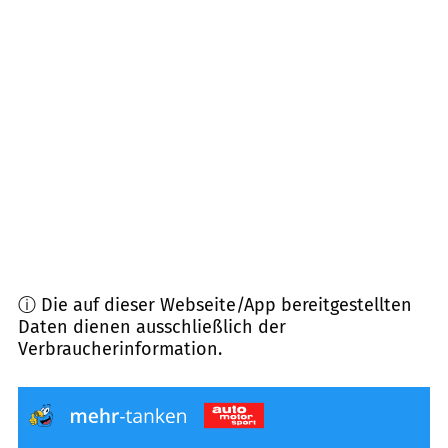
57258
Freudenberg
(
11,4
km Entfernung)
57399
Kirchhundem
(
12,2
km Entfernung)
57074
Siegen
(
13,1
km Entfernung)
57250
Netphen
(
14,7
km Entfernung)
ⓘ Die auf dieser Webseite/App bereitgestellten
Daten dienen ausschließlich der
Verbraucherinformation.