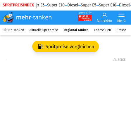
SPRITPREISINDEX
Diesel
Super E5
Super E10
Diesel
Super E5
Super E10
Diesel
powered by
Anmelden
Menü
Wissen Tanken
Aktuelle Spritpreise
Regional Tanken
Ladesäulen
Presse
Spritpreise vergleichen
ANZEIGE