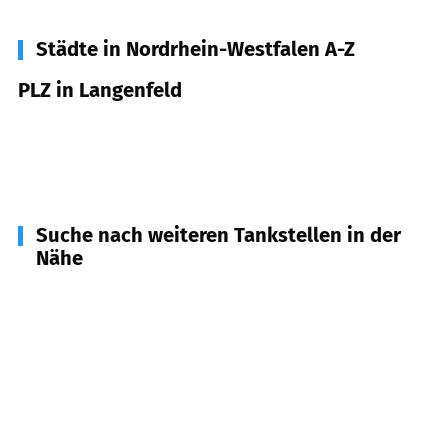
Städte in Nordrhein-Westfalen A-Z
PLZ in Langenfeld
40764
Langenfeld
91474
Langenfeld
Suche nach weiteren Tankstellen in der
Nähe
40789
Monheim am Rhein
(
4,8
km Entfernung)
40595
Düsseldorf
(
4,9
km Entfernung)
40723
Hilden
(
5,1
km Entfernung)
51379
Leverkusen
(
5,5
km Entfernung)
51371
Leverkusen
(
5,7
km Entfernung)