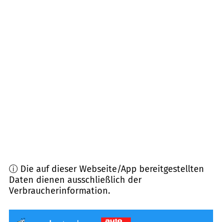
42699
Solingen
(
5,8
km Entfernung)
42697
Solingen
(
5,8
km Entfernung)
40593
Düsseldorf
(
6,9
km Entfernung)
40721
Hilden, Düsseldorf
(
7,0
km Entfernung)
42799
Leichlingen
(
7,1
km Entfernung)
ⓘ Die auf dieser Webseite/App bereitgestellten
Daten dienen ausschließlich der
Verbraucherinformation.