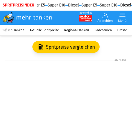
SPRITPREISINDEX
Diesel
Super E5
Super E10
Diesel
Super E5
Super E10
Diesel
powered by
Anmelden
Menü
Wissen Tanken
Aktuelle Spritpreise
Regional Tanken
Ladesäulen
Presse
Spritpreise vergleichen
ANZEIGE