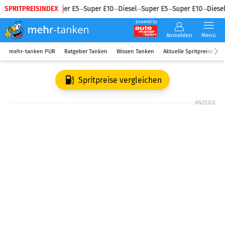
SPRITPREISINDEX
Diesel
Super E5
Super E10
Diesel
Super E5
Super E10
Diesel
powered by
Anmelden
Menü
mehr-tanken PUR
Ratgeber Tanken
Wissen Tanken
Aktuelle Spritpreise
R
Spritpreise vergleichen
ANZEIGE