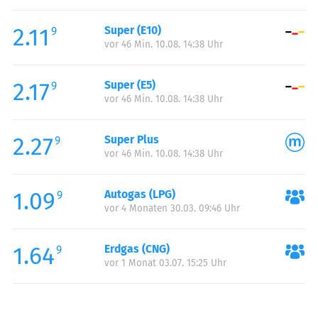
Freitag:
00:00-24:00
2.11
Super (E10)
Samstag:
00:00-24:00
9
vor 46 Min. 10.08. 14:38 Uhr
Sonntag:
00:00-24:00
Feiertag:
00:00-24:00
2.17
Super (E5)
9
vor 46 Min. 10.08. 14:38 Uhr
2.27
Super Plus
9
vor 46 Min. 10.08. 14:38 Uhr
1.09
Autogas (LPG)
9
vor 4 Monaten 30.03. 09:46 Uhr
1.64
Erdgas (CNG)
9
vor 1 Monat 03.07. 15:25 Uhr