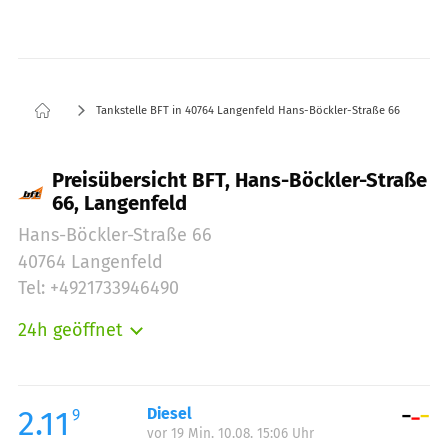
Tankstelle BFT in 40764 Langenfeld Hans-Böckler-Straße 66
Preisübersicht BFT, Hans-Böckler-Straße
66, Langenfeld
Hans-Böckler-Straße 66
40764 Langenfeld
Tel: +4921733946490
24h geöffnet
Montag:
00:00-24:00
Dienstag:
00:00-24:00
Mittwoch:
00:00-24:00
2.11
Diesel
9
vor 19 Min. 10.08. 15:06 Uhr
Donnerstag:
00:00-24:00