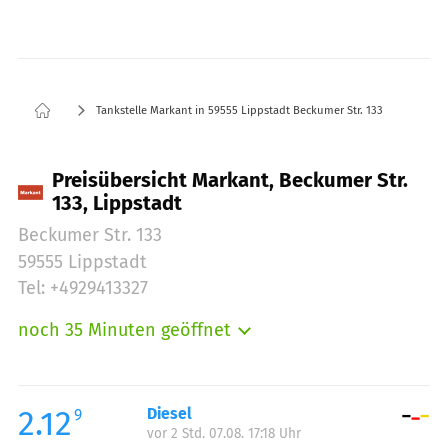
Tankstelle Markant in 59555 Lippstadt Beckumer Str. 133
Preisübersicht Markant, Beckumer Str.
133, Lippstadt
Beckumer Str. 133
59555 Lippstadt
Tel: +4929413327
noch 35 Minuten geöffnet
Montag:
06:00-22:00
Dienstag:
06:00-22:00
Mittwoch:
06:00-22:00
2.12
Diesel
9
vor 2 Std. 07.08. 17:18 Uhr
Donnerstag:
06:00-22:00