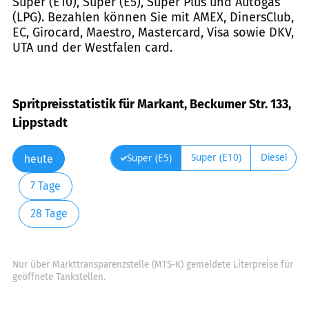
Super (E10), Super (E5), Super Plus und Autogas
(LPG). Bezahlen können Sie mit AMEX, DinersClub,
EC, Girocard, Maestro, Mastercard, Visa sowie DKV,
UTA und der Westfalen card.
Spritpreisstatistik für Markant, Beckumer Str. 133,
Lippstadt
Super (E10)
Diesel
Super (E5)
heute
7 Tage
28 Tage
Nur über Markttransparenzstelle (MTS-K) gemeldete Literpreise für
geöffnete Tankstellen.