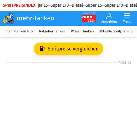
SPRITPREISINDEX
Diesel
Super E5
Super E10
Diesel
Super E5
Super E10
Diesel
powered by
Anmelden
Menü
mehr-tanken PUR
Ratgeber Tanken
Wissen Tanken
Aktuelle Spritpreise
R
Spritpreise vergleichen
ANZEIGE