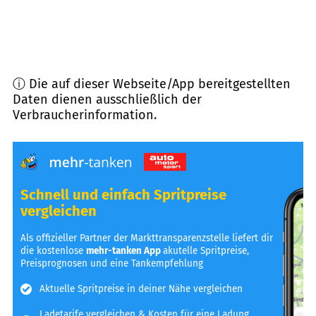
ⓘ Die auf dieser Webseite/App bereitgestellten
Daten dienen ausschließlich der
Verbraucherinformation.
Schnell und einfach Spritpreise
vergleichen
Als offizieller Partner der Markttransparenzstelle liefert dir
die kostenlose
mehr-tanken App
akutelle Spritpreise,
Preisprognosen und eine Tankempfehlung
Aktuelle Spritpreise in deiner Nähe vergleichen
Ladetarife vergleichen & Kosten für eine Ladung