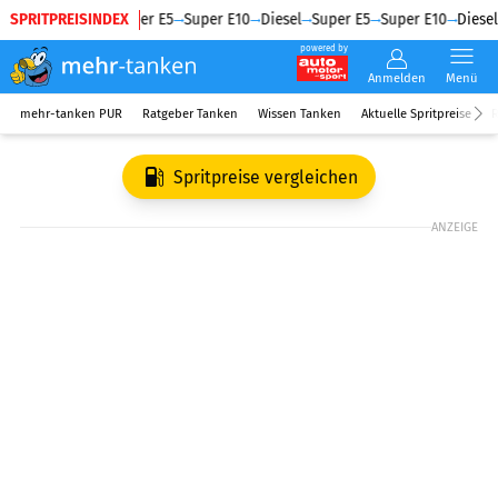
SPRITPREISINDEX
Diesel
Super E5
Super E10
Diesel
Super E5
Super E10
Diesel
powered by
Anmelden
Menü
mehr-tanken PUR
Ratgeber Tanken
Wissen Tanken
Aktuelle Spritpreise
R
Spritpreise vergleichen
ANZEIGE