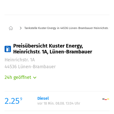
Tankstelle Kuster Energy in 44536 Lünen-Brambauer Heinrichstr. 1A
Preisübersicht Kuster Energy,
Heinrichstr. 1A, Lünen-Brambauer
Heinrichstr. 1A
44536 Lünen-Brambauer
24h geöffnet
Montag:
00:00-24:00
Dienstag:
00:00-24:00
Mittwoch:
00:00-24:00
2.25
Diesel
9
vor 18 Min. 08.08. 13:04 Uhr
Donnerstag:
00:00-24:00
Freitag:
00:00-24:00