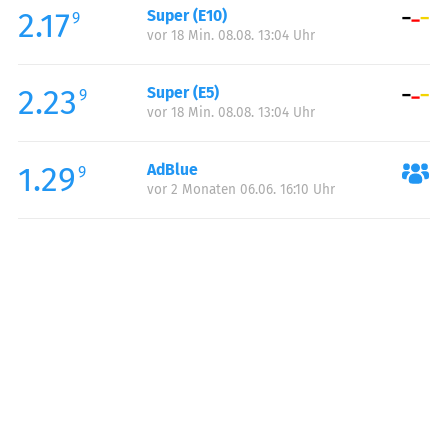
2.17
Super (E10)
Samstag:
00:00-24:00
9
vor 18 Min. 08.08. 13:04 Uhr
Sonntag:
00:00-24:00
2.23
Super (E5)
9
vor 18 Min. 08.08. 13:04 Uhr
1.29
AdBlue
9
vor 2 Monaten 06.06. 16:10 Uhr