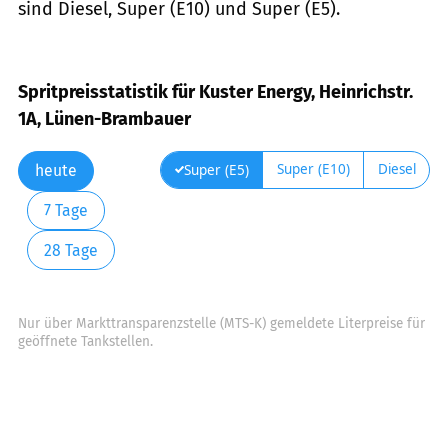
sind Diesel, Super (E10) und Super (E5).
Spritpreisstatistik für Kuster Energy, Heinrichstr.
1A, Lünen-Brambauer
Super (E10)
Diesel
Super (E5)
heute
7 Tage
28 Tage
Nur über Markttransparenzstelle (MTS-K) gemeldete Literpreise für
geöffnete Tankstellen.