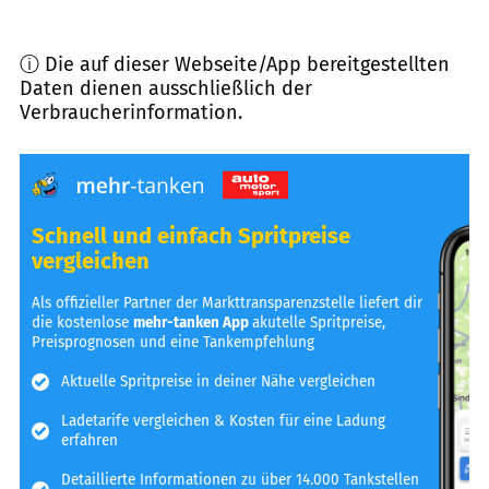
ⓘ Die auf dieser Webseite/App bereitgestellten
Daten dienen ausschließlich der
Verbraucherinformation.
Schnell und einfach Spritpreise
vergleichen
Als offizieller Partner der Markttransparenzstelle liefert dir
die kostenlose
mehr-tanken App
akutelle Spritpreise,
Preisprognosen und eine Tankempfehlung
Aktuelle Spritpreise in deiner Nähe vergleichen
Ladetarife vergleichen & Kosten für eine Ladung
erfahren
Detaillierte Informationen zu über 14.000 Tankstellen