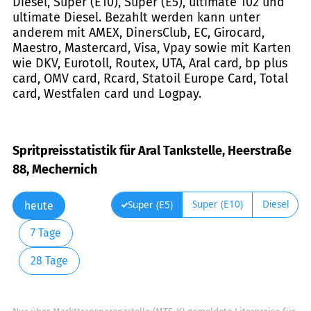
Diesel, Super (E10), Super (E5), ultimate 102 und
ultimate Diesel. Bezahlt werden kann unter
anderem mit AMEX, DinersClub, EC, Girocard,
Maestro, Mastercard, Visa, Vpay sowie mit Karten
wie DKV, Eurotoll, Routex, UTA, Aral card, bp plus
card, OMV card, Rcard, Statoil Europe Card, Total
card, Westfalen card und Logpay.
Spritpreisstatistik für Aral Tankstelle, Heerstraße
88, Mechernich
Super (E10)
Diesel
Super (E5)
heute
7 Tage
28 Tage