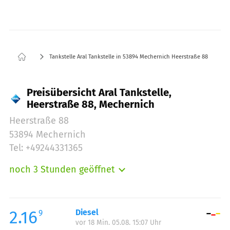
Tankstelle Aral Tankstelle in 53894 Mechernich Heerstraße 88
Preisübersicht Aral Tankstelle,
Heerstraße 88, Mechernich
Heerstraße 88
53894 Mechernich
Tel: +49244331365
noch 3 Stunden geöffnet
Montag:
06:00-21:00
Dienstag:
06:00-21:00
Mittwoch:
06:00-21:00
2.16
Diesel
9
vor 18 Min. 05.08. 15:07 Uhr
Donnerstag:
06:00-21:00