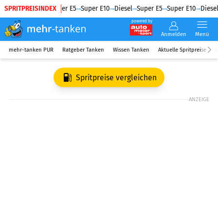
SPRITPREISINDEX
Diesel
Super E5
Super E10
Diesel
Super E5
Super E10
Diesel
powered by
Anmelden
Menü
mehr-tanken PUR
Ratgeber Tanken
Wissen Tanken
Aktuelle Spritpreise
R
Spritpreise vergleichen
ANZEIGE