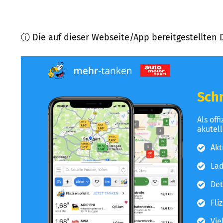
ⓘ Die auf dieser Webseite/App bereitgestellten 
Schn
Als off
akutel
Akt
Lad
Det
Fli
Vie