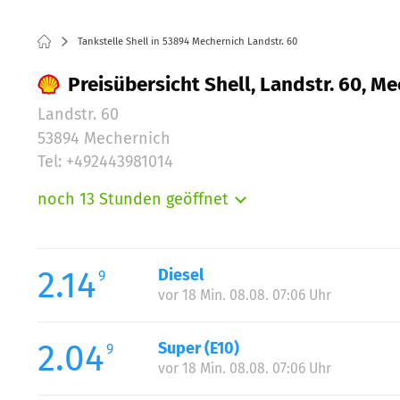
Tankstelle Shell in 53894 Mechernich Landstr. 60
Preisübersicht Shell, Landstr. 60, M
Landstr. 60
53894 Mechernich
Tel: +492443981014
noch 13 Stunden geöffnet
Montag:
Dienstag:
Mittwoch:
2.14
Diesel
9
Donnerstag:
vor 18 Min. 08.08. 07:06 Uhr
Freitag:
Samstag:
2.04
Super (E10)
9
Sonntag:
vor 18 Min. 08.08. 07:06 Uhr
Feiertag: