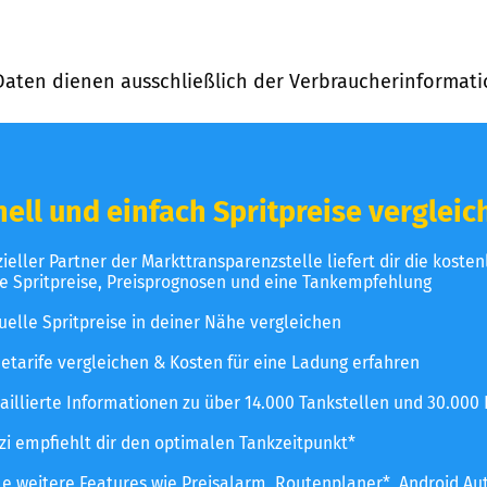
Daten dienen ausschließlich der Verbraucherinformati
ell und einfach Spritpreise vergleic
izieller Partner der Markttransparenzstelle liefert dir die koste
le Spritpreise, Preisprognosen und eine Tankempfehlung
uelle Spritpreise in deiner Nähe vergleichen
etarife vergleichen & Kosten für eine Ladung erfahren
aillierte Informationen zu über 14.000 Tankstellen und 30.000
zzi empfiehlt dir den optimalen Tankzeitpunkt*
le weitere Features wie Preisalarm, Routenplaner*, Android Au