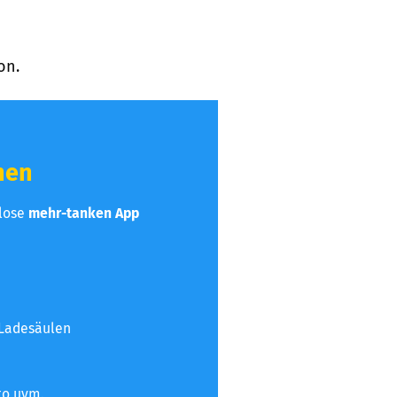
on.
hen
nlose
mehr-tanken App
 Ladesäulen
to uvm.