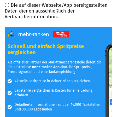
ⓘ Die auf dieser Webseite/App bereitgestellten
Daten dienen ausschließlich der
Verbraucherinformation.
Schnell und einfach Spritpreise
vergleichen
Als offizieller Partner der Markttransparenzstelle liefert dir
die kostenlose
mehr-tanken App
akutelle Spritpreise,
Preisprognosen und eine Tankempfehlung
Aktuelle Spritpreise in deiner Nähe vergleichen
Ladetarife vergleichen & Kosten für eine Ladung
erfahren
Detaillierte Informationen zu über 14.000 Tankstellen
und 30.000 Ladesäulen