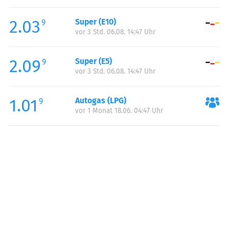
Freitag:
06:00-22:00
2.03
Super (E10)
Samstag:
07:00-22:00
9
vor 3 Std. 06.08. 14:47 Uhr
Sonntag:
09:00-21:00
Feiertag:
09:00-21:00
2.09
Super (E5)
9
vor 3 Std. 06.08. 14:47 Uhr
1.01
Autogas (LPG)
9
vor 1 Monat 18.06. 04:47 Uhr