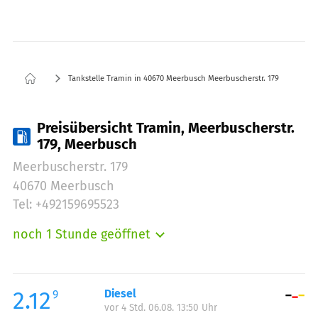
Tankstelle Tramin in 40670 Meerbusch Meerbuscherstr. 179
Preisübersicht Tramin, Meerbuscherstr.
179, Meerbusch
Meerbuscherstr. 179
40670 Meerbusch
Tel: +492159695523
noch 1 Stunde geöffnet
Montag:
06:00-22:00
Dienstag:
06:00-22:00
Mittwoch:
06:00-22:00
2.12
Diesel
9
vor 4 Std. 06.08. 13:50 Uhr
Donnerstag:
06:00-22:00