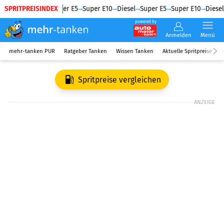
SPRITPREISINDEX
Diesel
Super E5
Super E10
Diesel
Super E5
Super E10
Diesel
powered by
Anmelden
Menü
mehr-tanken PUR
Ratgeber Tanken
Wissen Tanken
Aktuelle Spritpreise
R
Spritpreise vergleichen
ANZEIGE