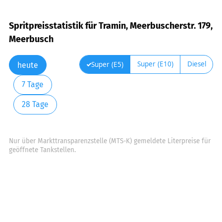
Spritpreisstatistik für Tramin, Meerbuscherstr. 179,
Meerbusch
Super (E10)
Diesel
Super (E5)
heute
7 Tage
28 Tage
Nur über Markttransparenzstelle (MTS-K) gemeldete Literpreise für
geöffnete Tankstellen.